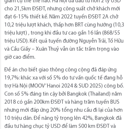
giảm cụ thể thế nào. Hà Nội đã đầu tư hơn 2 tỷ USD
cho 21,5km ĐSĐT, nhưng công suất chở khách mới
đạt 6-15% thiết kế. Năm 2022 tuyến ĐSĐT 2A chở
10,2 triệu lượt khách, thấp hơn BRT cùng hướng (10,3
triệu lượt) , trong khi đầu tư cao gần 16 lần (868/55
triệu USD). Kết quả tuyến đường Nguyễn Trãi, Tố Hữu
và Cầu Giấy – Xuân Thuỷ vẫn ùn tắc trầm trọng vào
giờ cao điểm.
Đề án cho biết giao thông công cộng đã đáp ứng
19,7%: khác xa với số 5% do tư vấn quốc tế đang hỗ
trợ Hà Nội (MOOV’ Hanoi 2024 & SUD 2025) công bố.
Con số 5% đáng tin cậy bởi Bangkok (Thailand) năm
2018 có gần 200km ĐSĐT và hàng trăm tuyến BUS
nhưng mới đáp ứng 20% tổng nhu cầu đi lại của hơn
10 triệu dân. Để nâng tỷ trọng lên 42%, Bangkok đã
đầu tư hàng chục tỷ USD để làm 500 km ĐSĐT và