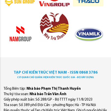
TẠP CHÍ KIẾN TRÚC VIỆT NAM - ISSN 0868 3786
CƠ QUAN CHỦ QUẢN: VIỆN KIẾN TRÚC QUỐC GIA - BỘ XÂY DỰNG
Tổng Biên tập:
Nhà báo Phạm Thị Thanh Huyền
Thư ký tòa soạn:
Nhà báo Trần Văn Ánh
Giấy phép xuất bản: Số 288/GP - Bộ TTTT ngày 11/8/2023
Tòa soạn: Số 389 phố Đội Cấn - phường Ngọc Hà - TP Hà Nội
Bản quyền thuộc về Tạp chí Kiến trúc Việt Nam. Ghi rõ nguồn khi lấy