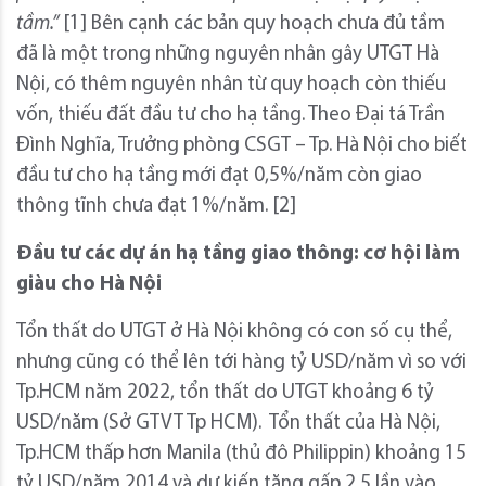
tầm.”
[1] Bên cạnh các bản quy hoạch chưa đủ tầm
đã là một trong những nguyên nhân gây UTGT Hà
Nội, có thêm nguyên nhân từ quy hoạch còn thiếu
vốn, thiếu đất đầu tư cho hạ tầng. Theo Đại tá Trần
Đình Nghĩa, Trưởng phòng CSGT – Tp. Hà Nội cho biết
đầu tư cho hạ tầng mới đạt 0,5%/năm còn giao
thông tĩnh chưa đạt 1%/năm. [2]
Đầu tư các dự án hạ tầng giao thông: cơ hội làm
giàu cho Hà Nội
Tổn thất do UTGT ở Hà Nội không có con số cụ thể,
nhưng cũng có thể lên tới hàng tỷ USD/năm vì so với
Tp.HCM năm 2022, tổn thất do UTGT khoảng 6 tỷ
USD/năm (Sở GTVT Tp HCM). Tổn thất của Hà Nội,
Tp.HCM thấp hơn Manila (thủ đô Philippin) khoảng 15
tỷ USD/năm 2014 và dự kiến tăng gấp 2,5 lần vào