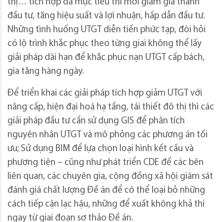
thị… tích hợp đa mục tiêu thì mới giảm giá thành
đầu tư, tăng hiệu suất và lợi nhuận, hấp dẫn đầu tư.
Những tình huống UTGT diễn tiến phức tạp, đòi hỏi
có lộ trình khắc phục theo từng giai không thể lấy
giải pháp dài hạn để khắc phục nạn UTGT cấp bách,
gia tăng hàng ngày.
Để triển khai các giải pháp tích hợp giảm UTGT với
nâng cấp, hiện đại hoá hạ tầng, tái thiết đô thị thì các
giải pháp đầu tư cần sử dụng GIS để phân tích
nguyên nhân UTGT và mô phỏng các phương án tối
ưu; Sử dụng BIM để lựa chọn loại hình kết cấu và
phương tiện – cũng như phát triển CDE để các bên
liên quan, các chuyên gia, cộng đồng xã hội giám sát
đánh giá chất lượng Đề án để có thể loại bỏ những
cách tiếp cận lạc hậu, những để xuất không khả thi
ngay từ giai đoạn sơ thảo Đề án.