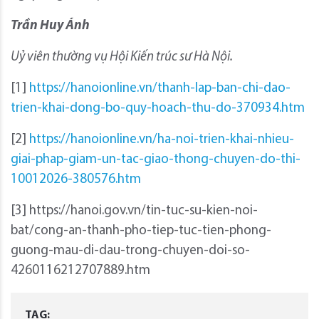
Trần Huy Ánh
Uỷ viên thường vụ Hội Kiến trúc sư Hà Nội.
[1]
https://hanoionline.vn/thanh-lap-ban-chi-dao-
trien-khai-dong-bo-quy-hoach-thu-do-370934.htm
[2]
https://hanoionline.vn/ha-noi-trien-khai-nhieu-
giai-phap-giam-un-tac-giao-thong-chuyen-do-thi-
10012026-380576.htm
[3] https://hanoi.gov.vn/tin-tuc-su-kien-noi-
bat/cong-an-thanh-pho-tiep-tuc-tien-phong-
guong-mau-di-dau-trong-chuyen-doi-so-
4260116212707889.htm
TAG: