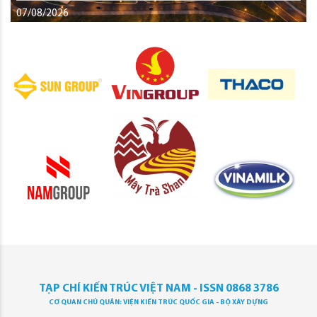
07/08/2026
TẠP CHÍ KIẾN TRÚC VIỆT NAM - ISSN 0868 3786
CƠ QUAN CHỦ QUẢN: VIỆN KIẾN TRÚC QUỐC GIA - BỘ XÂY DỰNG