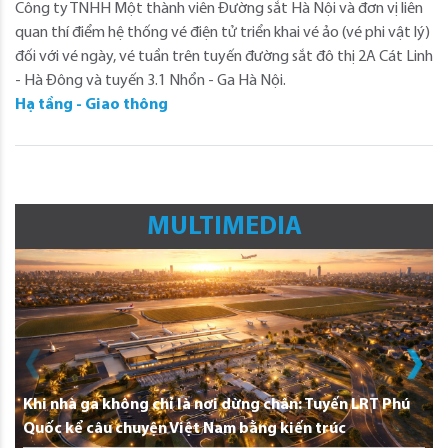
Công ty TNHH Một thành viên Đường sắt Hà Nội và đơn vị liên
quan thí điểm hệ thống vé điện tử triển khai vé ảo (vé phi vật lý)
đối với vé ngày, vé tuần trên tuyến đường sắt đô thị 2A Cát Linh
- Hà Đông và tuyến 3.1 Nhổn - Ga Hà Nội.
Hạ tầng - Giao thông
MULTIMEDIA
Khi nhà ga không chỉ là nơi dừng chân: Tuyến LRT Phú
Quốc kể câu chuyện Việt Nam bằng kiến trúc