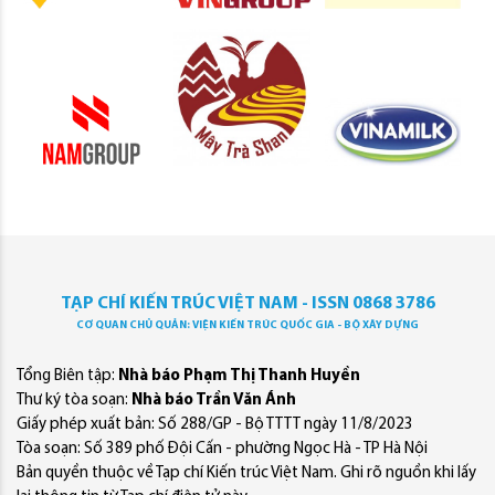
TẠP CHÍ KIẾN TRÚC VIỆT NAM - ISSN 0868 3786
CƠ QUAN CHỦ QUẢN: VIỆN KIẾN TRÚC QUỐC GIA - BỘ XÂY DỰNG
Tổng Biên tập:
Nhà báo Phạm Thị Thanh Huyền
Thư ký tòa soạn:
Nhà báo Trần Văn Ánh
Giấy phép xuất bản: Số 288/GP - Bộ TTTT ngày 11/8/2023
Tòa soạn: Số 389 phố Đội Cấn - phường Ngọc Hà - TP Hà Nội
Bản quyền thuộc về Tạp chí Kiến trúc Việt Nam. Ghi rõ nguồn khi lấy