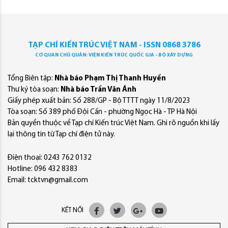
TẠP CHÍ KIẾN TRÚC VIỆT NAM - ISSN 0868 3786
CƠ QUAN CHỦ QUẢN: VIỆN KIẾN TRÚC QUỐC GIA - BỘ XÂY DỰNG
Tổng Biên tập:
Nhà báo Phạm Thị Thanh Huyền
Thư ký tòa soạn:
Nhà báo Trần Văn Ánh
Giấy phép xuất bản: Số 288/GP - Bộ TTTT ngày 11/8/2023
Tòa soạn: Số 389 phố Đội Cấn - phường Ngọc Hà - TP Hà Nội
Bản quyền thuộc về Tạp chí Kiến trúc Việt Nam. Ghi rõ nguồn khi lấy
lại thông tin từ Tạp chí điện tử này.
Điện thoại: 0243 762 0132
Hotline: 096 432 8383
Email: tcktvn@gmail.com
KẾT NỐI