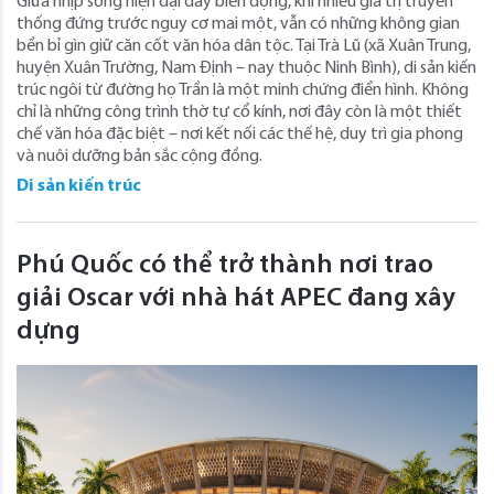
Giữa nhịp sống hiện đại đầy biến động, khi nhiều giá trị truyền
thống đứng trước nguy cơ mai một, vẫn có những không gian
bền bỉ gìn giữ căn cốt văn hóa dân tộc. Tại Trà Lũ (xã Xuân Trung,
huyện Xuân Trường, Nam Định – nay thuộc Ninh Bình), di sản kiến
trúc ngôi từ đường họ Trần là một minh chứng điển hình. Không
chỉ là những công trình thờ tự cổ kính, nơi đây còn là một thiết
chế văn hóa đặc biệt – nơi kết nối các thế hệ, duy trì gia phong
và nuôi dưỡng bản sắc cộng đồng.
Di sản kiến trúc
Phú Quốc có thể trở thành nơi trao
giải Oscar với nhà hát APEC đang xây
dựng