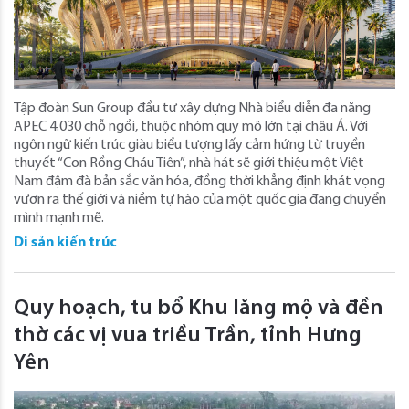
Tập đoàn Sun Group đầu tư xây dựng Nhà biểu diễn đa năng
APEC 4.030 chỗ ngồi, thuộc nhóm quy mô lớn tại châu Á. Với
ngôn ngữ kiến trúc giàu biểu tượng lấy cảm hứng từ truyền
thuyết “Con Rồng Cháu Tiên”, nhà hát sẽ giới thiệu một Việt
Nam đậm đà bản sắc văn hóa, đồng thời khẳng định khát vọng
vươn ra thế giới và niềm tự hào của một quốc gia đang chuyển
mình mạnh mẽ.
Di sản kiến trúc
Quy hoạch, tu bổ Khu lăng mộ và đền
thờ các vị vua triều Trần, tỉnh Hưng
Yên