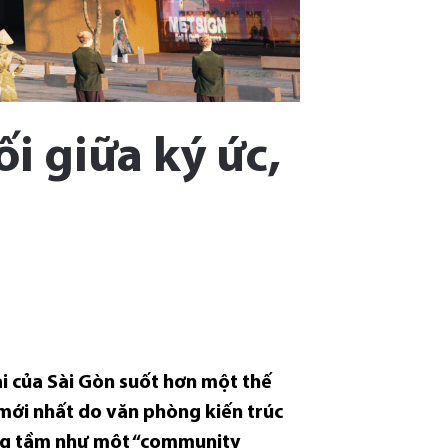
ối giữa ký ức,
i của Sài Gòn suốt hơn một thế
 mới nhất do văn phòng kiến trúc
nâng tầm như một “community