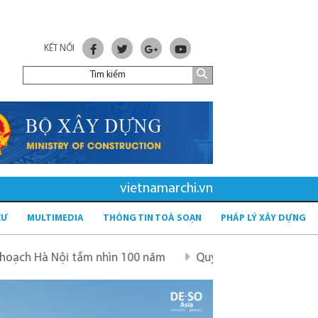
KẾT NỐI
vietnamarchi.vn
CƯ
MULTIMEDIA
THÔNG TIN TOÀ SOẠN
PHÁP LÝ XÂY DỰNG
nhìn 100 năm
Quy hoạch mới sau sáp nhập tỉnh - tầm nhì