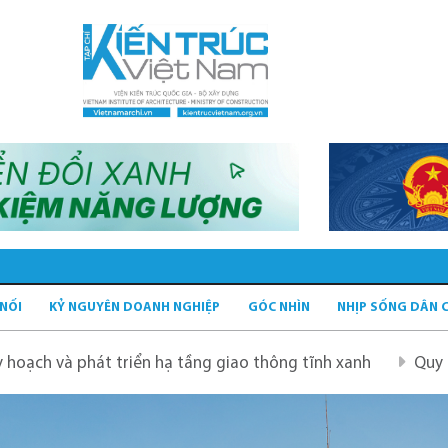
 NỐI
KỶ NGUYÊN DOANH NGHIỆP
GÓC NHÌN
NHỊP SỐNG DÂN 
n hạ tầng giao thông tĩnh xanh
Quy hoạch Hà Nội tầm 