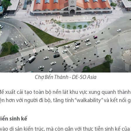
Chợ Bến Thành - DE-SO Asia
 đề xuất cải tạo toàn bộ nền lát khu vực xung quanh thàn
 hơn với người đi bộ, tăng tính “walkability” và kết nối 
riển sinh kế
ào di sản kiến trúc, mà còn gắn với thực tiễn sinh kế củ