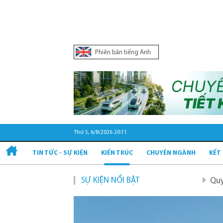
Phiên bản tiếng Anh
Thứ 5, 6/8/2026 20:11
TIN TỨC - SỰ KIỆN
KIẾN TRÚC
CHUYÊN NGÀNH
KẾT
SỰ KIỆN NỔI BẬT
Quy hoạch và phát triể