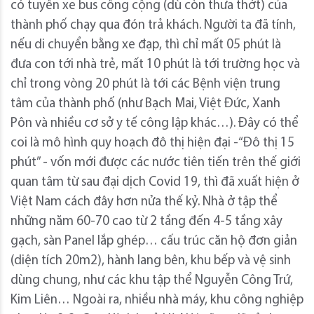
có tuyến xe bus công cộng (dù còn thưa thớt) của
thành phố chạy qua đón trả khách. Người ta đã tính,
nếu di chuyển bằng xe đạp, thì chỉ mất 05 phút là
đưa con tới nhà trẻ, mất 10 phút là tới trường học và
chỉ trong vòng 20 phút là tới các Bệnh viện trung
tâm của thành phố (như Bạch Mai, Việt Đức, Xanh
Pôn và nhiều cơ sở y tế công lập khác…). Đây có thể
coi là mô hình quy hoạch đô thị hiện đại -“Đô thị 15
phút” - vốn mới được các nước tiên tiến trên thế giới
quan tâm từ sau đại dịch Covid 19, thì đã xuất hiện ở
Việt Nam cách đây hơn nửa thế kỷ. Nhà ở tập thể
những năm 60-70 cao từ 2 tầng đến 4-5 tầng xây
gạch, sàn Panel lắp ghép… cấu trúc căn hộ đơn giản
(diện tích 20m2), hành lang bên, khu bếp và vệ sinh
dùng chung, như các khu tập thể Nguyễn Công Trứ,
Kim Liên… Ngoài ra, nhiều nhà máy, khu công nghiệp