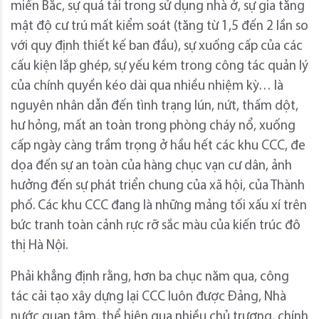
miền Bắc, sự quá tải trong sử dụng nhà ở, sự gia tăng
mật độ cư trú mất kiểm soát (tăng từ 1,5 đến 2 lần so
với quy định thiết kế ban đầu), sự xuống cấp của các
cấu kiện lắp ghép, sự yếu kém trong công tác quản lý
của chính quyền kéo dài qua nhiều nhiệm kỳ… là
nguyên nhân dẫn đến tình trạng lún, nứt, thấm dột,
hư hỏng, mất an toàn trong phòng cháy nổ, xuống
cấp ngày càng trầm trọng ở hầu hết các khu CCC, đe
dọa đến sự an toàn của hàng chục vạn cư dân, ảnh
hưởng đến sự phát triển chung của xã hội, của Thành
phố. Các khu CCC đang là những mảng tối xấu xí trên
bức tranh toàn cảnh rực rỡ sắc màu của kiến trúc đô
thị Hà Nội.
Phải khẳng định rằng, hơn ba chục năm qua, công
tác cải tạo xây dựng lại CCC luôn được Đảng, Nhà
nước quan tâm, thể hiện qua nhiều chủ trương, chính