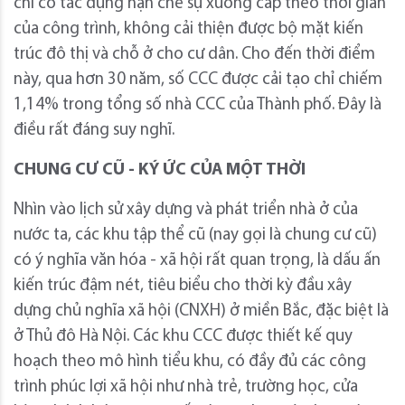
chỉ có tác dụng hạn chế sự xuống cấp theo thời gian
của công trình, không cải thiện được bộ mặt kiến
trúc đô thị và chỗ ở cho cư dân. Cho đến thời điểm
này, qua hơn 30 năm, số CCC được cải tạo chỉ chiếm
1,14% trong tổng số nhà CCC của Thành phố. Đây là
điều rất đáng suy nghĩ.
CHUNG CƯ CŨ - KÝ ỨC CỦA MỘT THỜI
Nhìn vào lịch sử xây dựng và phát triển nhà ở của
nước ta, các khu tập thể cũ (nay gọi là chung cư cũ)
có ý nghĩa văn hóa - xã hội rất quan trọng, là dấu ấn
kiến trúc đậm nét, tiêu biểu cho thời kỳ đầu xây
dựng chủ nghĩa xã hội (CNXH) ở miền Bắc, đặc biệt là
ở Thủ đô Hà Nội. Các khu CCC được thiết kế quy
hoạch theo mô hình tiểu khu, có đầy đủ các công
trình phúc lợi xã hội như nhà trẻ, trường học, cửa