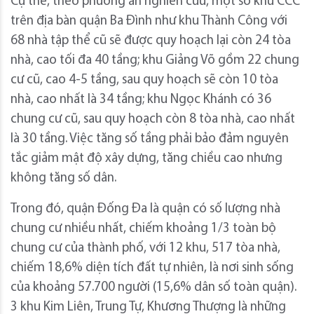
Cụ thể, theo phương án nghiên cứu, một số khu CCC
trên địa bàn quận Ba Đình như khu Thành Công với
68 nhà tập thể cũ sẽ được quy hoạch lại còn 24 tòa
nhà, cao tối đa 40 tầng; khu Giảng Võ gồm 22 chung
cư cũ, cao 4-5 tầng, sau quy hoạch sẽ còn 10 tòa
nhà, cao nhất là 34 tầng; khu Ngọc Khánh có 36
chung cư cũ, sau quy hoạch còn 8 tòa nhà, cao nhất
là 30 tầng. Việc tăng số tầng phải bảo đảm nguyên
tắc giảm mật độ xây dựng, tăng chiều cao nhưng
không tăng số dân.
Trong đó, quận Đống Đa là quận có số lượng nhà
chung cư nhiều nhất, chiếm khoảng 1/3 toàn bộ
chung cư của thành phố, với 12 khu, 517 tòa nhà,
chiếm 18,6% diện tích đất tự nhiên, là nơi sinh sống
của khoảng 57.700 người (15,6% dân số toàn quận).
3 khu Kim Liên, Trung Tự, Khương Thượng là những