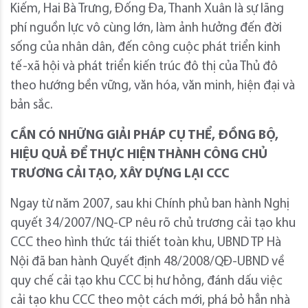
Kiếm, Hai Bà Trưng, Đống Đa, Thanh Xuân là sự lãng
phí nguồn lực vô cùng lớn, làm ảnh hưởng đến đời
sống của nhân dân, đến công cuộc phát triển kinh
tế-xã hội và phát triển kiến trúc đô thị của Thủ đô
theo hướng bền vững, văn hóa, văn minh, hiện đại và
bản sắc.
CẦN CÓ NHỮNG GIẢI PHÁP CỤ THỂ, ĐỒNG BỘ,
HIỆU QUẢ ĐỂ THỰC HIỆN THÀNH CÔNG CHỦ
TRƯƠNG CẢI TẠO, XÂY DỰNG LẠI CCC
Ngay từ năm 2007, sau khi Chính phủ ban hành Nghị
quyết 34/2007/NQ-CP nêu rõ chủ trương cải tạo khu
CCC theo hình thức tái thiết toàn khu, UBND TP Hà
Nội đã ban hành Quyết định 48/2008/QĐ-UBND về
quy chế cải tạo khu CCC bị hư hỏng, đánh dấu việc
cải tạo khu CCC theo một cách mới, phá bỏ hẳn nhà