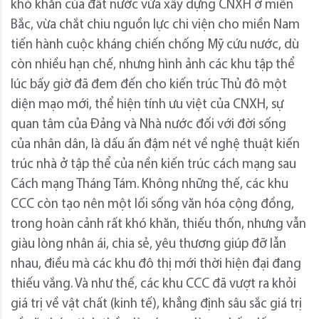
khó khăn của đất nước vừa xây dựng CNXH ở miền
Bắc, vừa chắt chiu nguồn lực chi viện cho miền Nam
tiến hành cuộc kháng chiến chống Mỹ cứu nước, dù
còn nhiều hạn chế, nhưng hình ảnh các khu tập thể
lúc bấy giờ đã đem đến cho kiến trúc Thủ đô một
diện mạo mới, thể hiện tính ưu việt của CNXH, sự
quan tâm của Đảng và Nhà nước đối với đời sống
của nhân dân, là dấu ấn đậm nét về nghệ thuật kiến
trúc nhà ở tập thể của nền kiến trúc cách mạng sau
Cách mạng Tháng Tám. Không những thế, các khu
CCC còn tạo nên một lối sống văn hóa cộng đồng,
trong hoàn cảnh rất khó khăn, thiếu thốn, nhưng vẫn
giàu lòng nhân ái, chia sẻ, yêu thương giúp đỡ lẫn
nhau, điều mà các khu đô thị mới thời hiện đại đang
thiếu vắng. Và như thế, các khu CCC đã vượt ra khỏi
giá trị về vật chất (kinh tế), khẳng định sâu sắc giá trị