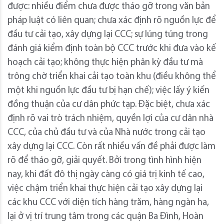
được: nhiều điểm chưa được tháo gỡ trong văn bản
pháp luật có liên quan; chưa xác định rõ nguồn lực để
đầu tư cải tạo, xây dựng lại CCC; sự lúng túng trong
đánh giá kiểm định toàn bộ CCC trước khi đưa vào kế
hoạch cải tạo; không thực hiện phân kỳ đầu tư mà
trông chờ triển khai cải tạo toàn khu (điều không thể
một khi nguồn lực đầu tư bị hạn chế); việc lấy ý kiến
đồng thuận của cư dân phức tạp. Đặc biệt, chưa xác
định rõ vai trò trách nhiệm, quyền lợi của cư dân nhà
CCC, của chủ đầu tư và của Nhà nước trong cải tạo
xây dựng lại CCC. Còn rất nhiều vấn đề phải được làm
rõ để tháo gỡ, giải quyết. Bởi trong tình hình hiện
nay, khi đất đô thị ngày càng có giá trị kinh tế cao,
việc chậm triển khai thực hiện cải tạo xây dựng lại
các khu CCC với diện tích hàng trăm, hàng ngàn ha,
lại ở vị trí trung tâm trong các quận Ba Đình, Hoàn