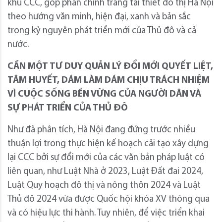
khu CCC, góp phần chỉnh trang tái thiết đô thị Hà Nội
theo hướng văn minh, hiện đại, xanh và bản sắc
trong kỷ nguyên phát triển mới của Thủ đô và cả
nước.
CẦN MỘT TƯ DUY QUẢN LÝ ĐỔI MỚI QUYẾT LIỆT,
TÂM HUYẾT, DÁM LÀM DÁM CHỊU TRÁCH NHIỆM
VÌ CUỘC SỐNG BỀN VỮNG CỦA NGƯỜI DÂN VÀ
SỰ PHÁT TRIỂN CỦA THỦ ĐÔ
Như đã phân tích, Hà Nội đang đứng trước nhiều
thuận lợi trong thực hiện kế hoạch cải tạo xây dựng
lại CCC bởi sự đổi mới của các văn bản pháp luật có
liên quan, như Luật Nhà ở 2023, Luật Đất đai 2024,
Luật Quy hoạch đô thị và nông thôn 2024 và Luật
Thủ đô 2024 vừa được Quốc hội khóa XV thông qua
và có hiệu lực thi hành. Tuy nhiên, để việc triển khai