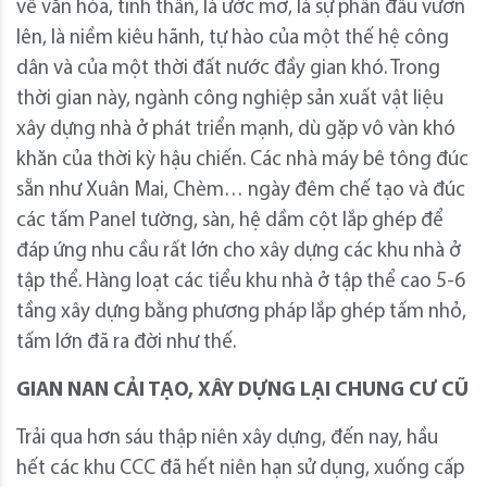
về văn hóa, tinh thần, là ước mơ, là sự phấn đấu vươn
lên, là niềm kiêu hãnh, tự hào của một thế hệ công
dân và của một thời đất nước đầy gian khó. Trong
thời gian này, ngành công nghiệp sản xuất vật liệu
xây dựng nhà ở phát triển mạnh, dù gặp vô vàn khó
khăn của thời kỳ hậu chiến. Các nhà máy bê tông đúc
sẵn như Xuân Mai, Chèm… ngày đêm chế tạo và đúc
các tấm Panel tường, sàn, hệ dầm cột lắp ghép để
đáp ứng nhu cầu rất lớn cho xây dựng các khu nhà ở
tập thể. Hàng loạt các tiểu khu nhà ở tập thể cao 5-6
tầng xây dựng bằng phương pháp lắp ghép tấm nhỏ,
tấm lớn đã ra đời như thế.
GIAN NAN CẢI TẠO, XÂY DỰNG LẠI CHUNG CƯ CŨ
Trải qua hơn sáu thập niên xây dựng, đến nay, hầu
hết các khu CCC đã hết niên hạn sử dụng, xuống cấp