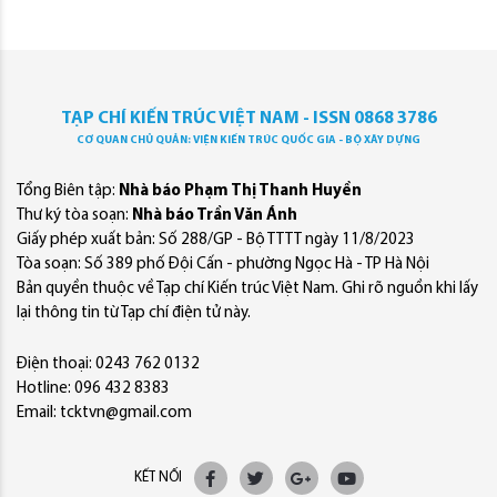
TẠP CHÍ KIẾN TRÚC VIỆT NAM - ISSN 0868 3786
CƠ QUAN CHỦ QUẢN: VIỆN KIẾN TRÚC QUỐC GIA - BỘ XÂY DỰNG
Tổng Biên tập:
Nhà báo Phạm Thị Thanh Huyền
Thư ký tòa soạn:
Nhà báo Trần Văn Ánh
Giấy phép xuất bản: Số 288/GP - Bộ TTTT ngày 11/8/2023
Tòa soạn: Số 389 phố Đội Cấn - phường Ngọc Hà - TP Hà Nội
Bản quyền thuộc về Tạp chí Kiến trúc Việt Nam. Ghi rõ nguồn khi lấy
lại thông tin từ Tạp chí điện tử này.
Điện thoại: 0243 762 0132
Hotline: 096 432 8383
Email: tcktvn@gmail.com
KẾT NỐI