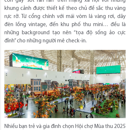
còn gây “sốt rần rần” trên mạng xã hội với những
khung cảnh được thiết kế theo chủ đề sắc thu vàng
rực rỡ. Từ cổng chính với mái vòm lá vàng rơi, dãy
đèn lồng vintage, đến khu phố thu mini… đều là
những background tạo nên “tọa độ sống ảo cực
đỉnh” cho những người mê check-in.
Nhiều bạn trẻ và gia đình chọn Hội chợ Mùa thu 2025