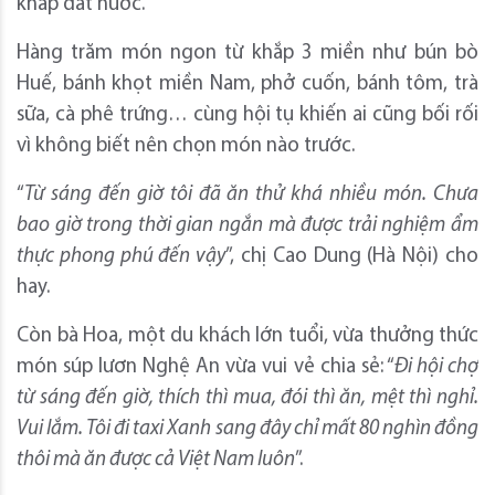
khắp đất nước.
Hàng trăm món ngon từ khắp 3 miền như bún bò
Huế, bánh khọt miền Nam, phở cuốn, bánh tôm, trà
sữa, cà phê trứng… cùng hội tụ khiến ai cũng bối rối
vì không biết nên chọn món nào trước.
“
Từ sáng đến giờ tôi đã ăn thử khá nhiều món. Chưa
bao giờ trong thời gian ngắn mà được trải nghiệm ẩm
thực phong phú đến vậy
”, chị Cao Dung (Hà Nội) cho
hay.
Còn bà Hoa, một du khách lớn tuổi, vừa thưởng thức
món súp lươn Nghệ An vừa vui vẻ chia sẻ: “
Đi hội chợ
từ sáng đến giờ, thích thì mua, đói thì ăn, mệt thì nghỉ.
Vui lắm. Tôi đi taxi Xanh sang đây chỉ mất 80 nghìn đồng
thôi mà ăn được cả Việt Nam luôn
”.