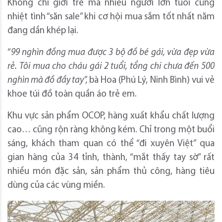
Không chỉ giới trẻ mà nhiều người lớn tuổi cũng
nhiệt tình “săn sale” khi cơ hội mua sắm tốt nhất năm
đang dần khép lại.
“
99 nghìn đồng mua được 3 bộ đồ bé gái, vừa đẹp vừa
rẻ. Tôi mua cho cháu gái 2 tuổi, tổng chi chưa đến 500
nghìn mà đồ đầy tay”,
bà Hoa (Phú Lý, Ninh Bình) vui vẻ
khoe túi đồ toàn quần áo trẻ em.
Khu vực sản phẩm OCOP, hàng xuất khẩu chất lượng
cao… cũng rộn ràng không kém. Chỉ trong một buổi
sáng, khách tham quan có thể “đi xuyên Việt” qua
gian hàng của 34 tỉnh, thành, “mắt thấy tay sờ” rất
nhiều món đặc sản, sản phẩm thủ công, hàng tiêu
dùng của các vùng miền.