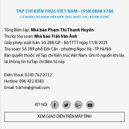
TẠP CHÍ KIẾN TRÚC VIỆT NAM - ISSN 0868 3786
CƠ QUAN CHỦ QUẢN: VIỆN KIẾN TRÚC QUỐC GIA - BỘ XÂY DỰNG
Tổng Biên tập:
Nhà báo Phạm Thị Thanh Huyền
Thư ký tòa soạn:
Nhà báo Trần Văn Ánh
Giấy phép xuất bản: Số 288/GP - Bộ TTTT ngày 11/8/2023
Tòa soạn: Số 389 phố Đội Cấn - phường Ngọc Hà - TP Hà Nội
Bản quyền thuộc về Tạp chí Kiến trúc Việt Nam. Ghi rõ nguồn khi lấy
lại thông tin từ Tạp chí điện tử này.
Điện thoại: 0243 762 0132
Hotline: 096 432 8383
Email: tcktvn@gmail.com
KẾT NỐI
XEM GIAO DIỆN TRÊN MÁY TÍNH