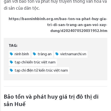
gắn với bảo tồn và phát huy truyền thống văn hóa và
di sản của dân tộc.
https://baoninhbinh.org.vn/bao-ton-va-phat-huy-gia-
tri-di-san-trang-an-gan-voi-xay-
dung/d2024070520031952.htm
TAG:
ninh bình
tràng an
vietnamarchi.vn
tạp chí kiến trúc việt nam
tạp chí điện tử kiến trúc việt nam
Bảo tồn và phát huy giá trị đô thị di
sản Huế