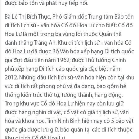
được bảo tồn và phát huy tiếp nối.
Bà Lê Thị Bích Thục, Phó Giám đốc Trung tâm Bảo tồn
di tích lịch sử - văn hóa Cố đô Hoa Lư cho biết: Cố đô
Hoa Lư là một trong ba vùng lõi thuộc Quần thể
danh thắng Tràng An. Khu di tích lịch sử - văn hóa Cố
đô Hoa Lư đã được Bộ Văn hóa xếp hạng Di tích quốc
gia đợt đầu tiên năm 1962; được Thủ tướng Chính
phủ xếp hạng Di tích cấp quốc gia đặc biệt năm
2012. Những dấu tích lịch sử-văn hóa hiện còn tại khu
vực di tích rất phong phú và đa dạng, bao gồm hệ
thống kiến trúc thờ tự, tường thành, hang động.
Trong khu vực Cố đô Hoa Lư hiện nay còn lưu giữ
được hàng nghìn di vật, cổ vật có giá trị lịch sử, văn
hóa và khoa học. Tỉnh Ninh Bình hiện nay có 5 bảo vật
quốc gia được lưu giữ, bảo quản tại các di tích thuộc
Khu di tích Cố đô Hoa Lư.