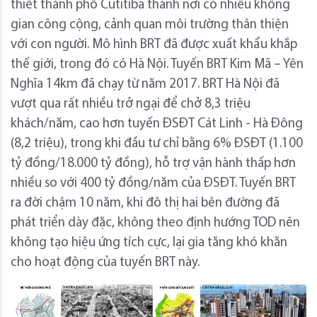
thiết thành phố Cutitiba thành nơi có nhiều không
gian công cộng, cảnh quan môi trường thân thiện
với con người. Mô hình BRT đã được xuất khẩu khắp
thế giới, trong đó có Hà Nội. Tuyến BRT Kim Mã – Yên
Nghĩa 14km đã chạy từ năm 2017. BRT Hà Nội đã
vượt qua rất nhiều trở ngại để chở 8,3 triệu
khách/năm, cao hơn tuyến ĐSĐT Cát Linh - Hà Đông
(8,2 triệu), trong khi đầu tư chỉ bằng 6% ĐSĐT (1.100
tỷ đồng/18.000 tỷ đồng), hỗ trợ vận hành thấp hơn
nhiều so với 400 tỷ đồng/năm của ĐSĐT. Tuyến BRT
ra đời chậm 10 năm, khi đô thị hai bên đường đã
phát triển dày đặc, không theo định hướng TOD nên
không tạo hiệu ứng tích cực, lại gia tăng khó khăn
cho hoạt động của tuyến BRT này.