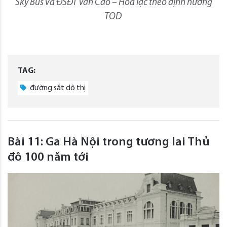
Sky Bus và ĐSĐT Văn Cao – Hòa lạc theo định hướng
TOD
TAG:
đường sắt dô thị
Bài 11: Ga Hà Nội trong tương lai Thủ
đô 100 năm tới