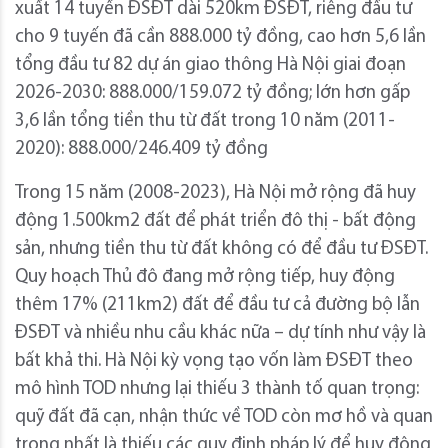
xuất 14 tuyến ĐSĐT dài 520km ĐSĐT, riêng đầu tư
cho 9 tuyến đã cần 888.000 tỷ đồng, cao hơn 5,6 lần
tổng đầu tư 82 dự án giao thông Hà Nội giai đoạn
2026-2030: 888.000/159.072 tỷ đồng; lớn hơn gấp
3,6 lần tổng tiền thu từ đất trong 10 năm (2011-
2020): 888.000/246.409 tỷ đồng
Trong 15 năm (2008-2023), Hà Nội mở rộng đã huy
động 1.500km2 đất để phát triển đô thị - bất động
sản, nhưng tiền thu từ đất không có để đầu tư ĐSĐT.
Quy hoạch Thủ đô đang mở rộng tiếp, huy động
thêm 17% (211km2) đất để đầu tư cả đường bộ lẫn
ĐSĐT và nhiều nhu cầu khác nữa – dự tính như vậy là
bất khả thi. Hà Nội kỳ vọng tạo vốn làm ĐSĐT theo
mô hình TOD nhưng lại thiếu 3 thành tố quan trọng:
quỹ đất đã cạn, nhận thức về TOD còn mơ hồ và quan
trọng nhất là thiếu các quy định pháp lý để huy động