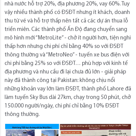
nhà nước hỗ trợ 20%, địa phương 20%, vay 60%. Tuy
vậy nhiều thành phố có ĐSĐT nhưng ít khách, doanh
thu từ vé và hỗ trợ thấp nên tất cả các dự án thua lỗ
triền miên. Các thành phố Ấn Độ đang chuyển sang
mô hình mới “MetroLite” - chở ít người hơn, tiện nghi
thấp hơn nhưng chi phí chỉ bằng 40% so với ĐSĐT
thông thường và “MetroNeo” - tuyến xe bus điện với
chi phí bằng 25% so với ĐSĐT… phù hợp với kinh tế
địa phương và nhu cầu đi lại chưa đủ lớn - giải pháp
này đã thành công tại Pakistan: không chịu nổi
những khoản vay lớn làm ĐSĐT, thành phố Lahore đã
làm tuyến Sky Bus dài 27km, chạy trong 50 phút, chở
150.000 người/ngày, chi phí chỉ bằng 10% ĐSĐT
thông thường.