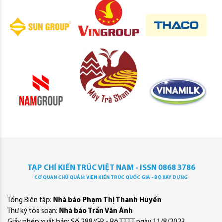
TẠP CHÍ KIẾN TRÚC VIỆT NAM - ISSN 0868 3786
CƠ QUAN CHỦ QUẢN: VIỆN KIẾN TRÚC QUỐC GIA - BỘ XÂY DỰNG
Tổng Biên tập:
Nhà báo Phạm Thị Thanh Huyền
Thư ký tòa soạn:
Nhà báo Trần Văn Ánh