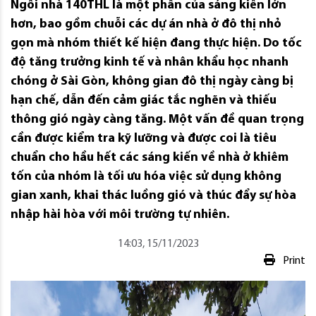
Ngôi nhà 140THL là một phần của sáng kiến ​​lớn
hơn, bao gồm chuỗi các dự án nhà ở đô thị nhỏ
gọn mà nhóm thiết kế hiện đang thực hiện. Do tốc
độ tăng trưởng kinh tế và nhân khẩu học nhanh
chóng ở Sài Gòn, không gian đô thị ngày càng bị
hạn chế, dẫn đến cảm giác tắc nghẽn và thiếu
thông gió ngày càng tăng. Một vấn đề quan trọng
cần được kiểm tra kỹ lưỡng và được coi là tiêu
chuẩn cho hầu hết các sáng kiến ​​​​về nhà ở khiêm
tốn của nhóm là tối ưu hóa việc sử dụng không
gian xanh, khai thác luồng gió và thúc đẩy sự hòa
nhập hài hòa với môi trường tự nhiên.
14:03, 15/11/2023
Print