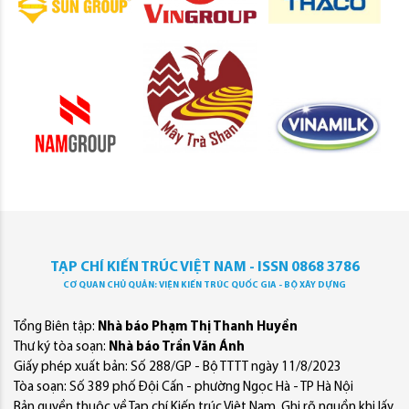
TẠP CHÍ KIẾN TRÚC VIỆT NAM - ISSN 0868 3786
CƠ QUAN CHỦ QUẢN: VIỆN KIẾN TRÚC QUỐC GIA - BỘ XÂY DỰNG
Tổng Biên tập:
Nhà báo Phạm Thị Thanh Huyền
Thư ký tòa soạn:
Nhà báo Trần Văn Ánh
Giấy phép xuất bản: Số 288/GP - Bộ TTTT ngày 11/8/2023
Tòa soạn: Số 389 phố Đội Cấn - phường Ngọc Hà - TP Hà Nội
Bản quyền thuộc về Tạp chí Kiến trúc Việt Nam. Ghi rõ nguồn khi lấy