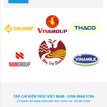
TẠP CHÍ KIẾN TRÚC VIỆT NAM - ISSN 0868 3786
CƠ QUAN CHỦ QUẢN: VIỆN KIẾN TRÚC QUỐC GIA - BỘ XÂY DỰNG