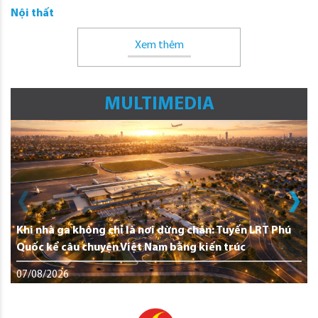
Nội thất
Xem thêm
MULTIMEDIA
Khi nhà ga không chỉ là nơi dừng chân: Tuyến LRT Phú
Quốc kể câu chuyện Việt Nam bằng kiến trúc
07/08/2026