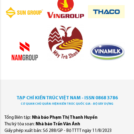
TẠP CHÍ KIẾN TRÚC VIỆT NAM - ISSN 0868 3786
CƠ QUAN CHỦ QUẢN: VIỆN KIẾN TRÚC QUỐC GIA - BỘ XÂY DỰNG
Tổng Biên tập:
Nhà báo Phạm Thị Thanh Huyền
Thư ký tòa soạn:
Nhà báo Trần Văn Ánh
Giấy phép xuất bản: Số 288/GP - Bộ TTTT ngày 11/8/2023