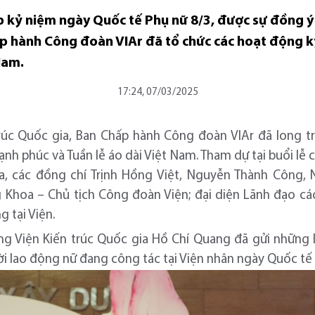
ịp kỷ niệm ngày Quốc tế Phụ nữ 8/3, được sự đồng 
hấp hành Công đoàn VIAr đã tổ chức các hoạt động 
Nam.
17:24, 07/03/2025
trúc Quốc gia, Ban Chấp hành Công đoàn VIAr đã long 
nh phúc và Tuần lễ áo dài Việt Nam. Tham dự tại buổi lễ 
ia, các đồng chí Trịnh Hồng Việt, Nguyễn Thành Công,
Khoa – Chủ tịch Công đoàn Viện; đại diện Lãnh đạo các
g tại Viện.
ưởng Viện Kiến trúc Quốc gia Hồ Chí Quang đã gửi những
ời lao động nữ đang công tác tại Viện nhân ngày Quốc t