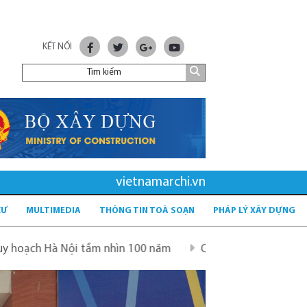
KẾT NỐI
vietnamarchi.vn
CƯ
MULTIMEDIA
THÔNG TIN TOÀ SOẠN
PHÁP LÝ XÂY DỰNG
hìn 100 năm
Quy hoạch mới sau sáp nhập tỉnh - tầm nhìn