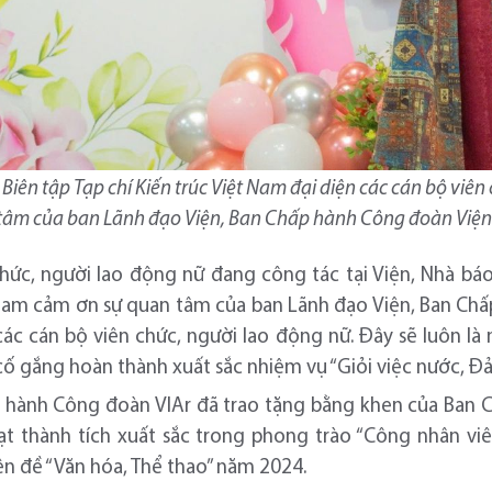
ên tập Tạp chí Kiến trúc Việt Nam đại diện các cán bộ viên
tâm của ban Lãnh đạo Viện, Ban Chấp hành Công đoàn Viện
chức, người lao động nữ đang công tác tại Viện, Nhà b
ệt Nam cảm ơn sự quan tâm của ban Lãnh đạo Viện, Ban Ch
các cán bộ viên chức, người lao động nữ. Đây sẽ luôn là
cố gắng hoàn thành xuất sắc nhiệm vụ “Giỏi việc nước, Đả
ấp hành Công đoàn VIAr đã trao tặng bằng khen của Ban
ạt thành tích xuất sắc trong phong trào “Công nhân vi
 đề “Văn hóa, Thể thao” năm 2024.