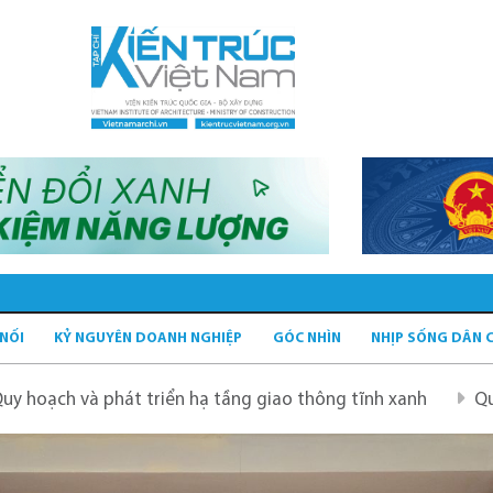
 NỐI
KỶ NGUYÊN DOANH NGHIỆP
GÓC NHÌN
NHỊP SỐNG DÂN 
n hạ tầng giao thông tĩnh xanh
Quy hoạch Hà Nội tầm n