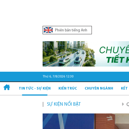
Phiên bản tiếng Anh
Thứ 6, 7/8/2026 12:30
TIN TỨC - SỰ KIỆN
KIẾN TRÚC
CHUYÊN NGÀNH
KẾT
SỰ KIỆN NỔI BẬT
Quy hoạch và phát triể