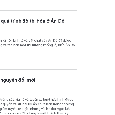
á quá trình đô thị hóa ở Ấn Độ
n xã hội, kinh tế và vật chất của Ấn Độ đã được
g và tạo nên một thị trường khổng lồ, biến Ấn Độ
ỷ nguyên đổi mới
ường sắt, vỉa hè và tuyến xe buýt hữu hình được
đặc quyền và sự loại trừ ẩn chứa bên trong : những
giảm tuyến xe buýt, những vỉa hè đột ngột kết
ựng đã coi cơ sở hạ tầng là một thách thức kỹ