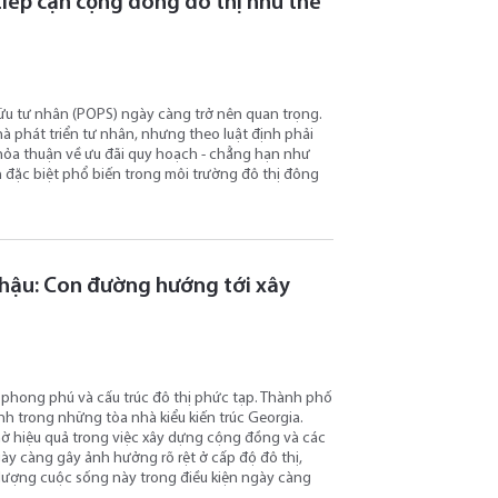
tiếp cận cộng đồng đô thị như thế
hữu tư nhân (POPS) ngày càng trở nên quan trọng.
à phát triển tư nhân, nhưng theo luật định phải
hỏa thuận về ưu đãi quy hoạch - chẳng hạn như
 đặc biệt phổ biến trong môi trường đô thị đông
 hậu: Con đường hướng tới xây
a phong phú và cấu trúc đô thị phức tạp. Thành phố
 trong những tòa nhà kiểu kiến ​​trúc Georgia.
hờ hiệu quả trong việc xây dựng cộng đồng và các
gày càng gây ảnh hưởng rõ rệt ở cấp độ đô thị,
t lượng cuộc sống này trong điều kiện ngày càng