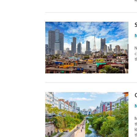
k
N
N
c
t
N
M
t
k
t