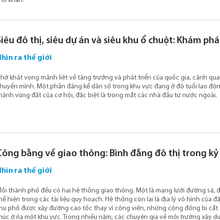
hó khăn.
Siêu đô thị, siêu dự án và siêu khu ổ chuột: Khám ph
hìn ra thế giới
hờ khát vọng mãnh liệt về tăng trưởng và phát triển của quốc gia, cảnh qua
huyển mình. Một phần đáng kể dân số trong khu vực đang ở độ tuổi lao độn
hành vùng đất của cơ hội, đặc biệt là trong mắt các nhà đầu tư nước ngoài.
Công bằng về giao thông: Bình đẳng đô thị trong k
hìn ra thế giới
ỗi thành phố đều có hai hệ thống giao thông. Một là mạng lưới đường sá, đ
hể hiện trong các tài liệu quy hoạch. Hệ thống còn lại là địa lý vô hình của 
hu phố được xây đường cao tốc thay vì công viên, những cộng đồng bị cắt 
húc ở rìa một khu vực. Trong nhiều năm, các chuyên gia về môi trường xây d