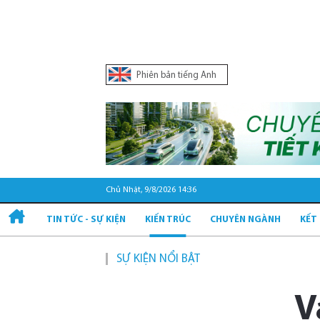
Phiên bản tiếng Anh
Chủ Nhật, 9/8/2026 14:37
TIN TỨC - SỰ KIỆN
KIẾN TRÚC
CHUYÊN NGÀNH
KẾT
SỰ KIỆN NỔI BẬT
V