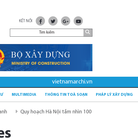
KẾT NỐI
vietnamarchi.vn
CƯ
MULTIMEDIA
THÔNG TIN TOÀ SOẠN
PHÁP LÝ XÂY DỰNG
Quy hoạch Hà Nội tầm nhìn 100 năm
Quy hoạch mới sau 
es