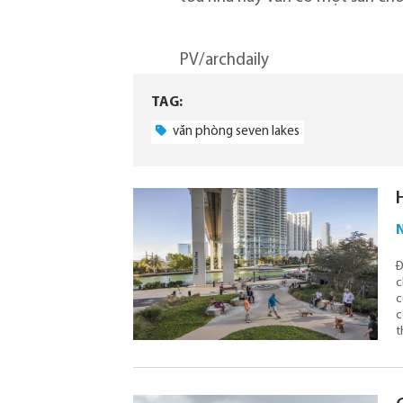
PV/archdaily
TAG:
văn phòng seven lakes
N
Đ
c
c
c
t