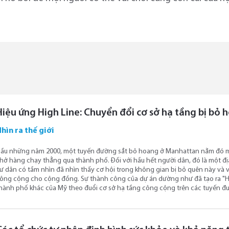
Hiệu ứng High Line: Chuyển đổi cơ sở hạ tầng bị bỏ 
hìn ra thế giới
ầu những năm 2000, một tuyến đường sắt bỏ hoang ở Manhattan nằm đó mục
hở hàng chạy thẳng qua thành phố. Đối với hầu hết người dân, đó là một địa
ư dân có tầm nhìn đã nhìn thấy cơ hội trong không gian bị bỏ quên này và
ông cộng cho cộng đồng. Sự thành công của dự án dường như đã tạo ra "Hi
hành phố khác của Mỹ theo đuổi cơ sở hạ tầng công cộng trên các tuyến đư