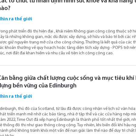
Các tổ chức tư nhân định hình sức khỏe và khả năng 
nào?
hìn ra thế giới
rong phát triển đô thị hiện đại , khái niệm Không gian công cộng thuộc sở 
ây là những không gian, mặc dù được xây dựng, sở hữu và bảo trì bởi các nh
ược giữ nguyên trạng mở cửa cho công chúng. Thường là kết quả của các t
ác khoản thưởng về quy hoạch hoặc tăng diện tích xây dựng - POPS trở nên
úc, nơi đất đai khan hiếm và nhu cầu về tiện ích công cộng cao.
Cân bằng giữa chất lượng cuộc sống và mục tiêu khí
dựng bền vững của Edinburgh
hìn ra thế giới
dinburgh, thủ đô của Scotland, từ lâu đã được công nhận về lịch sử văn hó
hát triển mạnh mẽ nhờ các bảo tàng, nhà ở tập thể và các cửa hàng nép mình
ăm 2022, Time Out đã xếp hạng Edinburgh là thành phố tốt nhất thế giới, n
ệ thống đô thị như giao thông công cộng. Tuy nhiên, khi biến đổi khí hậu n
hành phố không tránh khỏi một vấn đề nan giải: làm thế nào để duy trì chấ