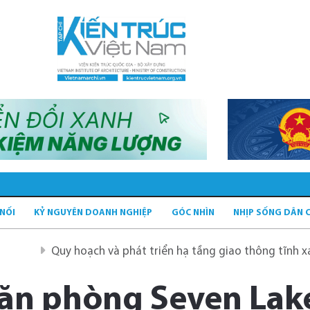
 NỐI
KỶ NGUYÊN DOANH NGHIỆP
GÓC NHÌN
NHỊP SỐNG DÂN 
Quy hoạch và phát triển hạ tầng giao thông tĩnh xanh
ăn phòng Seven Lak