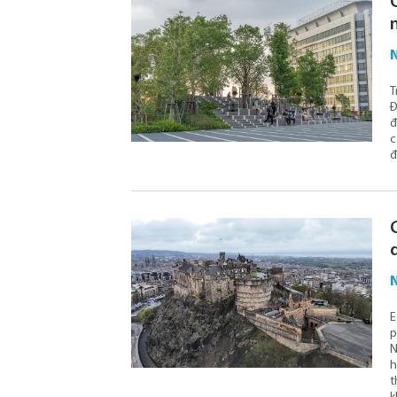
N
T
Đ
đ
c
đ
N
E
p
N
h
t