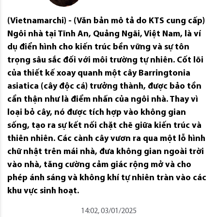
(Vietnamarchi) - (Văn bản mô tả do KTS cung cấp)
Ngôi nhà tại Tĩnh An, Quảng Ngãi, Việt Nam, là ví
dụ điển hình cho kiến ​​trúc bền vững và sự tôn
trọng sâu sắc đối với môi trường tự nhiên. Cốt lõi
của thiết kế xoay quanh một cây Barringtonia
asiatica (cây độc cá) trưởng thành, được bảo tồn
cẩn thận như là điểm nhấn của ngôi nhà. Thay vì
loại bỏ cây, nó được tích hợp vào không gian
sống, tạo ra sự kết nối chặt chẽ giữa kiến ​​trúc và
thiên nhiên. Các cành cây vươn ra qua một lỗ hình
chữ nhật trên mái nhà, đưa không gian ngoài trời
vào nhà, tăng cường cảm giác rộng mở và cho
phép ánh sáng và không khí tự nhiên tràn vào các
khu vực sinh hoạt.
14:02, 03/01/2025