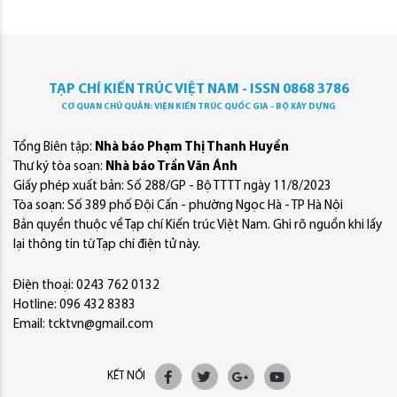
TẠP CHÍ KIẾN TRÚC VIỆT NAM - ISSN 0868 3786
CƠ QUAN CHỦ QUẢN: VIỆN KIẾN TRÚC QUỐC GIA - BỘ XÂY DỰNG
Tổng Biên tập:
Nhà báo Phạm Thị Thanh Huyền
Thư ký tòa soạn:
Nhà báo Trần Văn Ánh
Giấy phép xuất bản: Số 288/GP - Bộ TTTT ngày 11/8/2023
Tòa soạn: Số 389 phố Đội Cấn - phường Ngọc Hà - TP Hà Nội
Bản quyền thuộc về Tạp chí Kiến trúc Việt Nam. Ghi rõ nguồn khi lấy
lại thông tin từ Tạp chí điện tử này.
Điện thoại: 0243 762 0132
Hotline: 096 432 8383
Email: tcktvn@gmail.com
KẾT NỐI