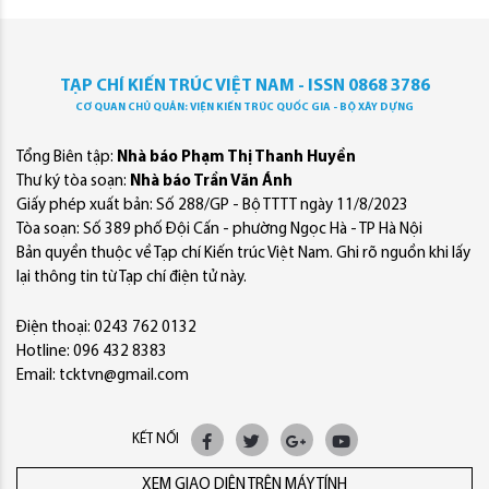
TẠP CHÍ KIẾN TRÚC VIỆT NAM - ISSN 0868 3786
CƠ QUAN CHỦ QUẢN: VIỆN KIẾN TRÚC QUỐC GIA - BỘ XÂY DỰNG
Tổng Biên tập:
Nhà báo Phạm Thị Thanh Huyền
Thư ký tòa soạn:
Nhà báo Trần Văn Ánh
Giấy phép xuất bản: Số 288/GP - Bộ TTTT ngày 11/8/2023
Tòa soạn: Số 389 phố Đội Cấn - phường Ngọc Hà - TP Hà Nội
Bản quyền thuộc về Tạp chí Kiến trúc Việt Nam. Ghi rõ nguồn khi lấy
lại thông tin từ Tạp chí điện tử này.
Điện thoại: 0243 762 0132
Hotline: 096 432 8383
Email: tcktvn@gmail.com
KẾT NỐI
XEM GIAO DIỆN TRÊN MÁY TÍNH