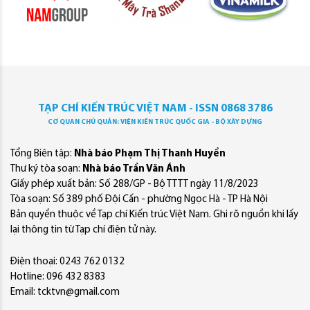
TẠP CHÍ KIẾN TRÚC VIỆT NAM - ISSN 0868 3786
CƠ QUAN CHỦ QUẢN: VIỆN KIẾN TRÚC QUỐC GIA - BỘ XÂY DỰNG
Tổng Biên tập:
Nhà báo Phạm Thị Thanh Huyền
Thư ký tòa soạn:
Nhà báo Trần Văn Ánh
Giấy phép xuất bản: Số 288/GP - Bộ TTTT ngày 11/8/2023
Tòa soạn: Số 389 phố Đội Cấn - phường Ngọc Hà - TP Hà Nội
Bản quyền thuộc về Tạp chí Kiến trúc Việt Nam. Ghi rõ nguồn khi lấy
lại thông tin từ Tạp chí điện tử này.
Điện thoại: 0243 762 0132
Hotline: 096 432 8383
Email: tcktvn@gmail.com