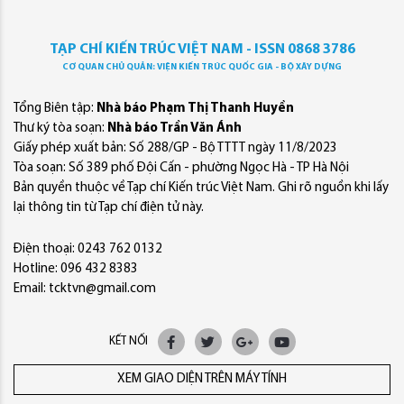
TẠP CHÍ KIẾN TRÚC VIỆT NAM - ISSN 0868 3786
CƠ QUAN CHỦ QUẢN: VIỆN KIẾN TRÚC QUỐC GIA - BỘ XÂY DỰNG
Tổng Biên tập:
Nhà báo Phạm Thị Thanh Huyền
Thư ký tòa soạn:
Nhà báo Trần Văn Ánh
Giấy phép xuất bản: Số 288/GP - Bộ TTTT ngày 11/8/2023
Tòa soạn: Số 389 phố Đội Cấn - phường Ngọc Hà - TP Hà Nội
Bản quyền thuộc về Tạp chí Kiến trúc Việt Nam. Ghi rõ nguồn khi lấy
lại thông tin từ Tạp chí điện tử này.
Điện thoại: 0243 762 0132
Hotline: 096 432 8383
Email: tcktvn@gmail.com
KẾT NỐI
XEM GIAO DIỆN TRÊN MÁY TÍNH