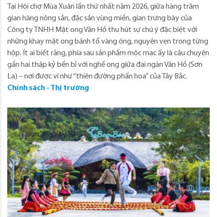
Tại Hội chợ Mùa Xuân lần thứ nhất năm 2026, giữa hàng trăm
gian hàng nông sản, đặc sản vùng miền, gian trưng bày của
Công ty TNHH Mật ong Vân Hồ thu hút sự chú ý đặc biệt với
những khay mật ong bánh tổ vàng óng, nguyên vẹn trong từng
hộp. Ít ai biết rằng, phía sau sản phẩm mộc mạc ấy là câu chuyện
gần hai thập kỷ bền bỉ với nghề ong giữa đại ngàn Vân Hồ (Sơn
La) – nơi được ví như “thiên đường phấn hoa” của Tây Bắc.
Chính sách - Thị trường