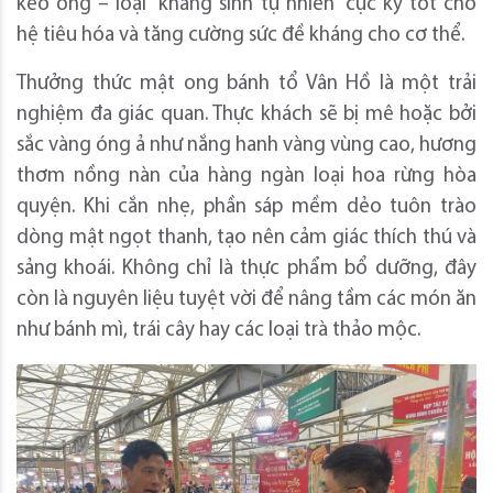
keo ong – loại “kháng sinh tự nhiên” cực kỳ tốt cho
hệ tiêu hóa và tăng cường sức đề kháng cho cơ thể.
Thưởng thức mật ong bánh tổ Vân Hồ là một trải
nghiệm đa giác quan. Thực khách sẽ bị mê hoặc bởi
sắc vàng óng ả như nắng hanh vàng vùng cao, hương
thơm nồng nàn của hàng ngàn loại hoa rừng hòa
quyện. Khi cắn nhẹ, phần sáp mềm dẻo tuôn trào
dòng mật ngọt thanh, tạo nên cảm giác thích thú và
sảng khoái. Không chỉ là thực phẩm bổ dưỡng, đây
còn là nguyên liệu tuyệt vời để nâng tầm các món ăn
như bánh mì, trái cây hay các loại trà thảo mộc.