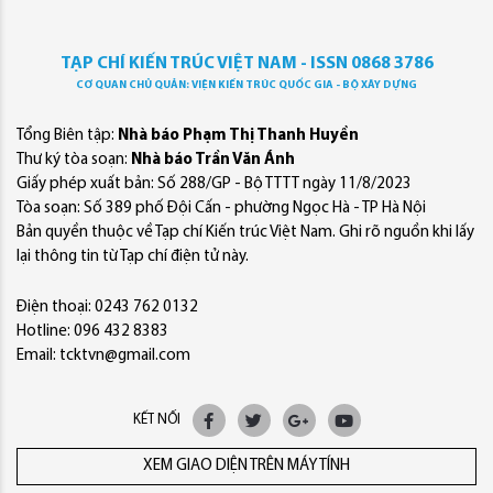
TẠP CHÍ KIẾN TRÚC VIỆT NAM - ISSN 0868 3786
CƠ QUAN CHỦ QUẢN: VIỆN KIẾN TRÚC QUỐC GIA - BỘ XÂY DỰNG
Tổng Biên tập:
Nhà báo Phạm Thị Thanh Huyền
Thư ký tòa soạn:
Nhà báo Trần Văn Ánh
Giấy phép xuất bản: Số 288/GP - Bộ TTTT ngày 11/8/2023
Tòa soạn: Số 389 phố Đội Cấn - phường Ngọc Hà - TP Hà Nội
Bản quyền thuộc về Tạp chí Kiến trúc Việt Nam. Ghi rõ nguồn khi lấy
lại thông tin từ Tạp chí điện tử này.
Điện thoại: 0243 762 0132
Hotline: 096 432 8383
Email: tcktvn@gmail.com
KẾT NỐI
XEM GIAO DIỆN TRÊN MÁY TÍNH