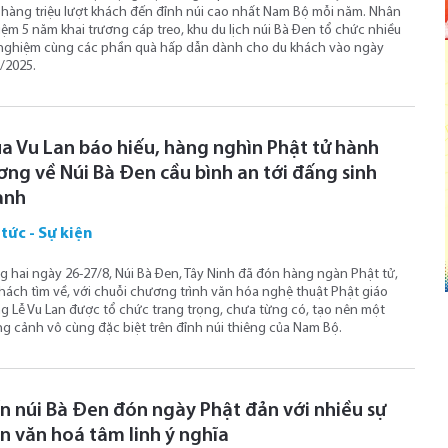
hàng triệu lượt khách đến đỉnh núi cao nhất Nam Bộ mỗi năm. Nhân
iệm 5 năm khai trương cáp treo, khu du lịch núi Bà Đen tổ chức nhiều
 nghiệm cùng các phần quà hấp dẫn dành cho du khách vào ngày
/2025.
a Vu Lan báo hiếu, hàng nghìn Phật tử hành
ơng về Núi Bà Đen cầu bình an tới đấng sinh
ành
 tức - Sự kiện
g hai ngày 26-27/8, Núi Bà Đen, Tây Ninh đã đón hàng ngàn Phật tử,
hách tìm về, với chuỗi chương trình văn hóa nghệ thuật Phật giáo
 Lễ Vu Lan được tổ chức trang trọng, chưa từng có, tạo nên một
g cảnh vô cùng đặc biệt trên đỉnh núi thiêng của Nam Bộ.
n núi Bà Đen đón ngày Phật đản với nhiều sự
ện văn hoá tâm linh ý nghĩa