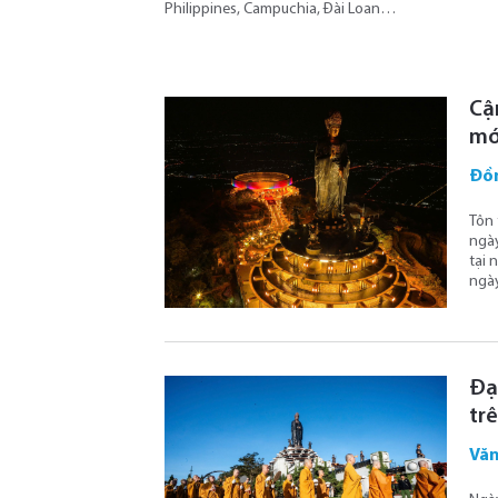
Philippines, Campuchia, Đài Loan…
Cậ
mới
Đồ
Tôn 
ngày
tại 
ngày
Đạ
tr
Văn