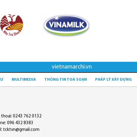
vietnamarchi.vn
CƯ
MULTIMEDIA
THÔNG TIN TOÀ SOẠN
PHÁP LÝ XÂY DỰNG
 thoại: 0243 762 0132
ine: 096 432 8383
l: tcktvn@gmail.com