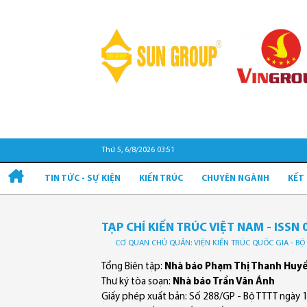
Thứ 5, 6/8/2026 03:51
TIN TỨC - SỰ KIỆN
KIẾN TRÚC
CHUYÊN NGÀNH
KẾT
TẠP CHÍ KIẾN TRÚC VIỆT NAM - ISSN 
CƠ QUAN CHỦ QUẢN: VIỆN KIẾN TRÚC QUỐC GIA - B
Tổng Biên tập:
Nhà báo Phạm Thị Thanh Huy
Thư ký tòa soạn:
Nhà báo Trần Văn Ánh
Giấy phép xuất bản: Số 288/GP - Bộ TTTT ngày 