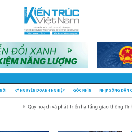
 NỐI
KỶ NGUYÊN DOANH NGHIỆP
GÓC NHÌN
NHỊP SỐNG DÂN 
Quy hoạch và phát triển hạ tầng giao thông tĩnh xanh
Q