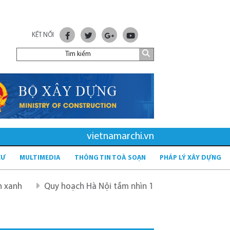
KẾT NỐI
vietnamarchi.vn
CƯ
MULTIMEDIA
THÔNG TIN TOÀ SOẠN
PHÁP LÝ XÂY DỰNG
uy hoạch Hà Nội tầm nhìn 100 năm
Quy hoạch mới sau s