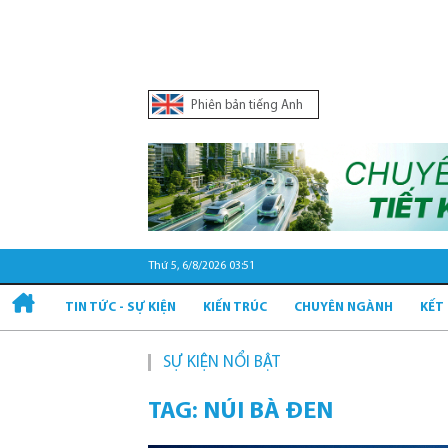
Phiên bản tiếng Anh
Thứ 5, 6/8/2026 03:51
TIN TỨC - SỰ KIỆN
KIẾN TRÚC
CHUYÊN NGÀNH
KẾT
SỰ KIỆN NỔI BẬT
TAG: NÚI BÀ ĐEN