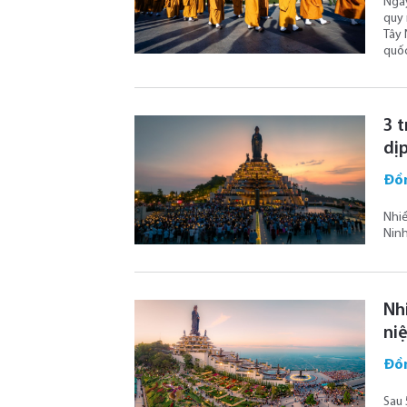
Ngày
quy 
Tây 
quốc
3 t
dị
Đồ
Nhiề
Ninh
Nh
ni
Đồ
Sau 