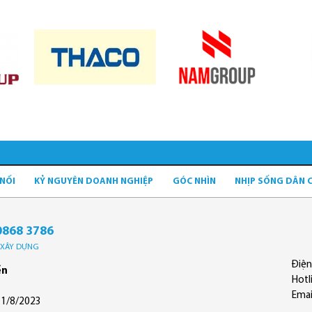
 NỐI
KỶ NGUYÊN DOANH NGHIỆP
GÓC NHÌN
NHỊP SỐNG DÂN 
0868 3786
Ộ XÂY DỰNG
Điện
ền
Hotl
Emai
11/8/2023