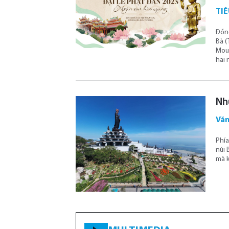
TIÊ
Đồng
Bà (
Moun
hai 
Nh
Văn
Phía
núi 
mà k