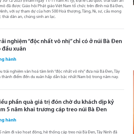
 30/12/2025 (nhằm ngày 11/11 năm Ất Tỵ), Đại lễ cầu quốc thái dân an
mô đã được Giáo hội Phật giáo Việt Nam tổ chức trên đỉnh núi Bà Đen,
Ninh, với sự tham dự của hơn 500 Hoà thượng, Tăng, Ni, sư, cầu mong
 thái dân an, chúng sinh an lạc.
rải nghiệm “độc nhất vô nhị” chỉ có ở núi Bà Đen
p đầu xuân
ng hành
u trải nghiệm văn hoá tâm linh “độc nhất vô nhị” đưa núi Bà Đen, Tây
 thành điểm đến du xuân hấp dẫn bậc nhất Nam bộ trong năm nay.
iều phần quà giá trị đón chờ du khách dịp kỷ
ệm 5 năm khai trương cáp treo núi Bà Đen
ng hành
5 năm đi vào hoạt động, hệ thống cáp treo núi Bà Đen, Tây Ninh đã