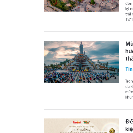
đón 
kỷ n
trải
18/1
Mù
hư
th
Tin
Tron
du k
mừng
khun
Đế
ki