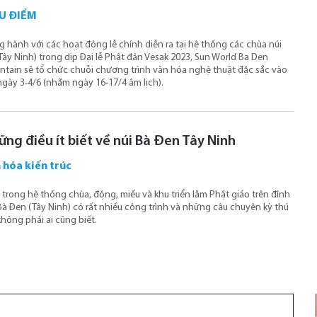
U ĐIỂM
 hành với các hoạt động lễ chính diễn ra tại hệ thống các chùa núi
Tây Ninh) trong dịp Đại lễ Phật đản Vesak 2023, Sun World Ba Den
tain sẽ tổ chức chuỗi chương trình văn hóa nghệ thuật đặc sắc vào
ngày 3-4/6 (nhằm ngày 16-17/4 âm lịch).
ững điều ít biết về núi Bà Đen Tây Ninh
 hóa kiến trúc
 trong hệ thống chùa, động, miếu và khu triển lãm Phật giáo trên đỉnh
Bà Đen (Tây Ninh) có rất nhiều công trình và những câu chuyện kỳ thú
hông phải ai cũng biết.