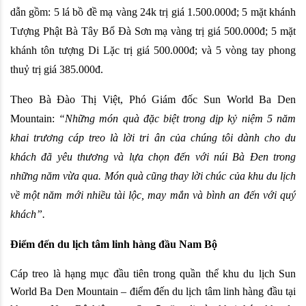
dẫn gồm: 5 lá bồ đề mạ vàng 24k trị giá 1.500.000đ; 5 mặt khánh 
Tượng Phật Bà Tây Bổ Đà Sơn mạ vàng trị giá 500.000đ; 5 mặt 
khánh tôn tượng Di Lặc trị giá 500.000đ; và 5 vòng tay phong 
thuỷ trị giá 385.000đ. 
Theo Bà Đào Thị Việt, Phó Giám đốc Sun World Ba Den 
Mountain: 
“Những món quà đặc biệt trong dịp kỷ niệm 5 năm 
khai trương cáp treo là lời tri ân của chúng tôi dành cho du 
khách đã yêu thương và lựa chọn đến với núi Bà Đen trong 
những năm vừa qua. Món quà cũng thay lời chúc của khu du lịch 
về một năm mới nhiều tài lộc, may mắn và bình an đến với quý 
khách”.  
Điểm đến du lịch tâm linh hàng đầu Nam Bộ
Cáp treo là hạng mục đầu tiên trong quần thể khu du lịch Sun 
World Ba Den Mountain – điểm đến du lịch tâm linh hàng đầu tại 