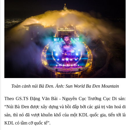
Toàn cảnh núi Bà Đen. Ảnh: Sun World Ba Đen Mountain
Theo GS.TS Đặng Văn Bài - Nguyên Cục Trưởng Cục Di sản: 
“Núi Bà Đen được xây dựng và bồi đắp bởi các giá trị văn hoá di 
sản, thì nó đã vượt khuôn khổ của một KDL quốc gia, tiến tới là 
KDL có tầm cỡ quốc tế”.