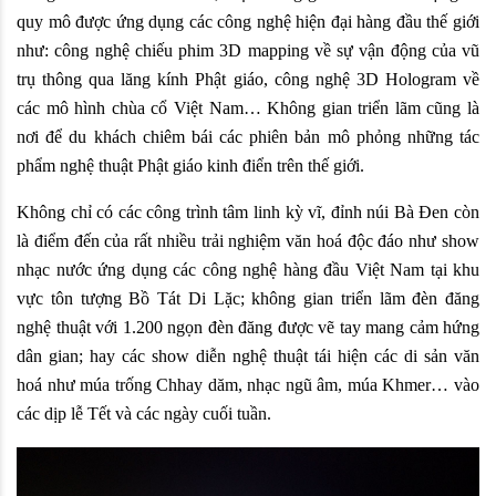
quy mô được ứng dụng các công nghệ hiện đại hàng đầu thế giới 
như: công nghệ chiếu phim 3D mapping về sự vận động của vũ 
trụ thông qua lăng kính Phật giáo, công nghệ 3D Hologram về 
các mô hình chùa cổ Việt Nam… Không gian triển lãm cũng là 
nơi để du khách chiêm bái các phiên bản mô phỏng những tác 
phẩm nghệ thuật Phật giáo kinh điển trên thế giới.
Không chỉ có các công trình tâm linh kỳ vĩ, đỉnh núi Bà Đen còn 
là điểm đến của rất nhiều trải nghiệm văn hoá độc đáo như show 
nhạc nước ứng dụng các công nghệ hàng đầu Việt Nam tại khu 
vực tôn tượng Bồ Tát Di Lặc; không gian triển lãm đèn đăng 
nghệ thuật với 1.200 ngọn đèn đăng được vẽ tay mang cảm hứng 
dân gian; hay các show diễn nghệ thuật tái hiện các di sản văn 
hoá như múa trống Chhay dăm, nhạc ngũ âm, múa Khmer… vào 
các dịp lễ Tết và các ngày cuối tuần.