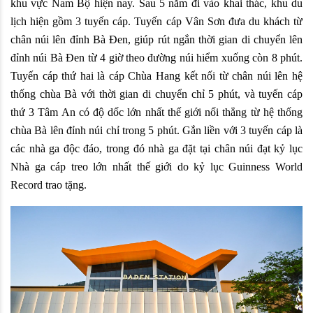
khu vực Nam Bộ hiện nay. Sau 5 năm đi vào khai thác, khu du 
lịch hiện gồm 3 tuyến cáp. Tuyến cáp Vân Sơn đưa du khách từ 
chân núi lên đỉnh Bà Đen, giúp rút ngắn thời gian di chuyển lên 
đỉnh núi Bà Đen từ 4 giờ theo đường núi hiểm xuống còn 8 phút. 
Tuyến cáp thứ hai là cáp Chùa Hang kết nối từ chân núi lên hệ 
thống chùa Bà với thời gian di chuyển chỉ 5 phút, và tuyến cáp 
thứ 3 Tâm An có độ dốc lớn nhất thế giới nối thẳng từ hệ thống 
chùa Bà lên đỉnh núi chỉ trong 5 phút. Gắn liền với 3 tuyến cáp là 
các nhà ga độc đáo, trong đó nhà ga đặt tại chân núi đạt kỷ lục 
Nhà ga cáp treo lớn nhất thế giới do kỷ lục Guinness World 
Record trao tặng.