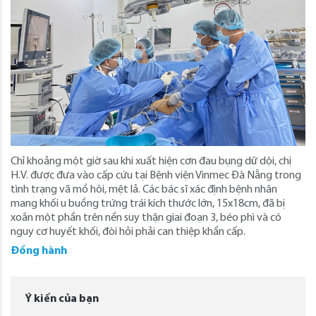
Chỉ khoảng một giờ sau khi xuất hiện cơn đau bụng dữ dội, chị
H.V. được đưa vào cấp cứu tại Bệnh viện Vinmec Đà Nẵng trong
tình trạng vã mồ hôi, mệt lả. Các bác sĩ xác định bệnh nhân
mang khối u buồng trứng trái kích thước lớn, 15x18cm, đã bị
xoắn một phần trên nền suy thận giai đoạn 3, béo phì và có
nguy cơ huyết khối, đòi hỏi phải can thiệp khẩn cấp.
Đồng hành
Ý kiến của bạn