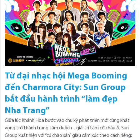
Từ đại nhạc hội Mega Booming
đến Charmora City: Sun Group
bắt đầu hành trình “làm đẹp
Nha Trang”
Giữa lúc Khánh Hòa bước vào chu kỳ phát triển mới cùng khát
vọng trở thành trung tâm du lịch – giải trí tầm cỡ châu Á, Sun
Group xuất hiện với “cú chào sân” giàu cảm xúc theo cách riêng: