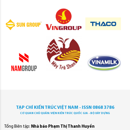
TẠP CHÍ KIẾN TRÚC VIỆT NAM - ISSN 0868 3786
CƠ QUAN CHỦ QUẢN: VIỆN KIẾN TRÚC QUỐC GIA - BỘ XÂY DỰNG
Tổng Biên tập:
Nhà báo Phạm Thị Thanh Huyền