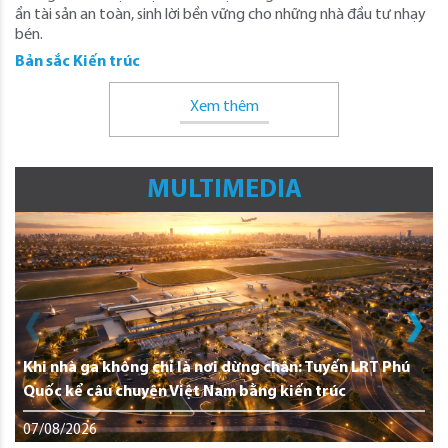
ẩn tài sản an toàn, sinh lời bền vững cho những nhà đầu tư nhạy
bén.
Bản sắc Kiến trúc
Xem thêm
MULTIMEDIA
Khi nhà ga không chỉ là nơi dừng chân: Tuyến LRT Phú
Quốc kể câu chuyện Việt Nam bằng kiến trúc
07/08/2026