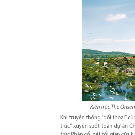
Kiến trúc The Onsen
Khi truyền thống “đối thoại” c
trúc” xuyên suốt toàn dự án Ch
trúc Pháp cổ, nét tối giản của 