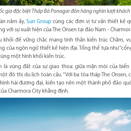
uốc gia đặc biệt Tháp Bà Ponagar đón hàng nghìn lượt khách
gàn năm ấy,
Sun Group
cùng các đơn vị tư vấn thiết kế q
g với sự xuất hiện của The Onsen tại đảo Nam - Charmora
u khối đế vững chắc mang tinh thần kiến trúc Chăm, v
g của ngôn ngữ thiết kế hiện đại. Tổng thể tựa như “cổn
cùng một hình khối kiến trúc.
n là vùng đất của sự giao thoa: giữa mặn mòi của biển
t đô thị du lịch toàn cầu. “Với ba tòa tháp The Onsen, 
hình hài đương đại, kiến tạo nên một thành phố đảo quố
 của Charmora City khẳng định.