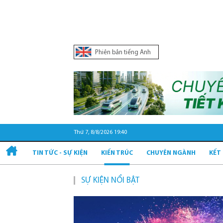
Phiên bản tiếng Anh
Thứ 7, 8/8/2026 19:40
TIN TỨC - SỰ KIỆN
KIẾN TRÚC
CHUYÊN NGÀNH
KẾT
SỰ KIỆN NỔI BẬT