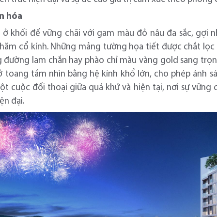
ăn hóa
ở khối đế vững chãi với gam màu đỏ nâu đa sắc, gợi 
Chăm cổ kính. Những mảng tường họa tiết được chắt lọc t
 đường lam chắn hay phào chỉ màu vàng gold sang trọng.
ở toang tầm nhìn bằng hệ kính khổ lớn, cho phép ánh sá
t cuộc đối thoại giữa quá khứ và hiện tại, nơi sự vững 
ện đại.