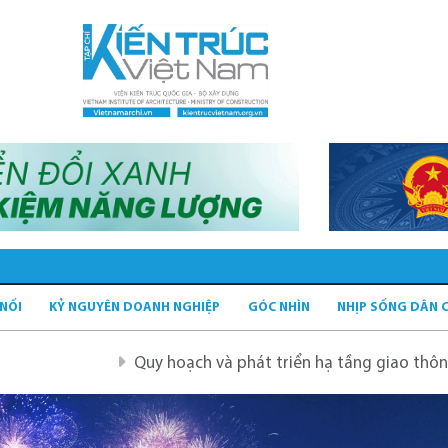
 NỐI
KỶ NGUYÊN DOANH NGHIỆP
GÓC NHÌN
NHỊP SỐNG DÂN 
Quy hoạch và phát triển hạ tầng giao thông tĩnh xanh