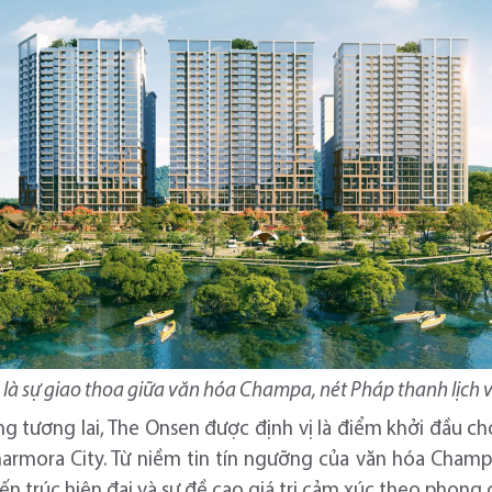
 là sự giao thoa giữa văn hóa Champa, nét Pháp thanh lịch và
ùng tương lai, The Onsen được định vị là điểm khởi đầu ch
armora City. Từ niềm tin tín ngưỡng của văn hóa Champa
kiến trúc hiện đại và sự đề cao giá trị cảm xúc theo phong