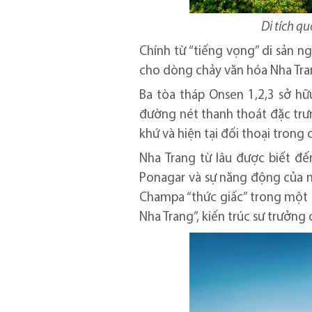
Di tích q
Chính từ “tiếng vọng” di sản n
cho dòng chảy văn hóa Nha Tran
Ba tòa tháp Onsen 1,2,3 sở hữ
đường nét thanh thoát đặc trưn
khứ và hiện tại đối thoại trong 
Nha Trang từ lâu được biết đế
Ponagar và sự năng động của mộ
Champa “thức giấc” trong một 
Nha Trang”, kiến trúc sư trưởng