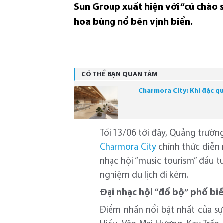
Sun Group xuất hiện với “cú chào 
hoa bùng nổ bên vịnh biển.
CÓ THỂ BẠN QUAN TÂM
Charmora City: Khi đặc q
Tối 13/06 tới đây, Quảng trường
Charmora City
chính thức diễn 
nhạc hội “music tourism” đầu t
nghiệm du lịch đi kèm.
Đại nhạc hội “đổ bộ” phố b
Điểm nhấn nổi bật nhất của sự