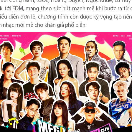
n, Bùi Công Nam, JSOL, Hoàng Duyên, Ngọc Khuê, DJ Hu
ock tới EDM, mang theo sức hút mạnh mẽ khi bước ra từ
biểu diễn đơn lẻ, chương trình còn được kỳ vọng tạo nê
m nhạc mới mẻ cho khán giả phố biển.