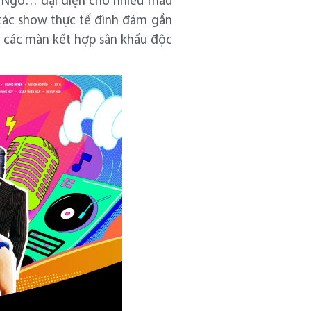
y Ngô… đại diện cho nhiều màu
 các show thực tế đình đám gần
n các màn kết hợp sân khấu độc