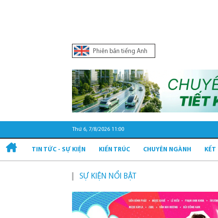
Phiên bản tiếng Anh
Thứ 6, 7/8/2026 11:00
TIN TỨC - SỰ KIỆN
KIẾN TRÚC
CHUYÊN NGÀNH
KẾT
SỰ KIỆN NỔI BẬT