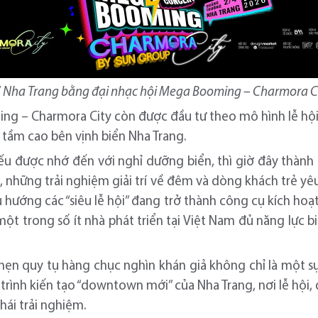
 Nha Trang bằng đại nhạc hội Mega Booming – Charmora Cit
g – Charmora City còn được đầu tư theo mô hình lễ hội
tầm cao bên vịnh biển Nha Trang.
ếu được nhớ đến với nghỉ dưỡng biển, thì giờ đây thành
 những trải nghiệm giải trí về đêm và dòng khách trẻ yêu
ướng các “siêu lễ hội” đang trở thành công cụ kích hoạt 
một trong số ít nhà phát triển tại Việt Nam đủ năng lực b
ẹn quy tụ hàng chục nghìn khán giả không chỉ là một sự 
rình kiến tạo “downtown mới” của Nha Trang, nơi lễ hội, 
hái trải nghiệm.