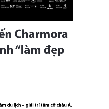
đến Charmora
ình “làm đẹp
 du lịch – giải trí tầm cỡ châu Á,