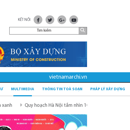
KẾT NỐI
vietnamarchi.vn
CƯ
MULTIMEDIA
THÔNG TIN TOÀ SOẠN
PHÁP LÝ XÂY DỰNG
Quy hoạch Hà Nội tầm nhìn 100 năm
Quy hoạch mới sau 