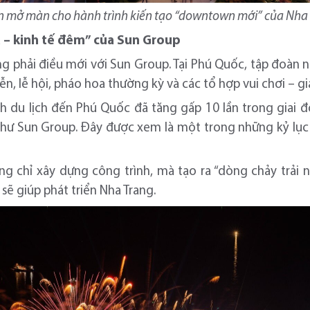
n mở màn cho hành trình kiến tạo “downtown mới” của Nha 
a – kinh tế đêm” của Sun Group
ông phải điều mới với Sun Group. Tại Phú Quốc, tập đoàn 
 lễ hội, pháo hoa thường kỳ và các tổ hợp vui chơi – giả
h du lịch đến Phú Quốc đã tăng gấp 10 lần trong giai
h như Sun Group. Đây được xem là một trong những kỷ lụ
g chỉ xây dựng công trình, mà tạo ra “dòng chảy trải n
 sẽ giúp phát triển Nha Trang.