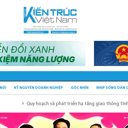
 NỐI
KỶ NGUYÊN DOANH NGHIỆP
GÓC NHÌN
NHỊP SỐNG DÂN 
Quy hoạch và phát triển hạ tầng giao thông tĩnh xanh