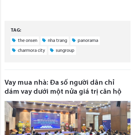
TAG:
the onsen
nha trang
panorama
charmora city
sungroup
Vay mua nhà: Đa số người dân chỉ
dám vay dưới một nửa giá trị căn hộ