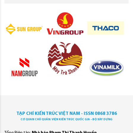
TẠP CHÍ KIẾN TRÚC VIỆT NAM - ISSN 0868 3786
CƠ QUAN CHỦ QUẢN: VIỆN KIẾN TRÚC QUỐC GIA - BỘ XÂY DỰNG