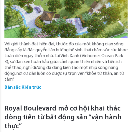
Với giới thành đạt hiện đại, thước đo của một không gian sống
đẳng cấp là đặc quyền tận hưởng hệ sinh thái chăm sóc sức khỏe
toàn diện ngay thềm nhà. Tại Vịnh Xanh (Vinhomes Ocean Park
3), sự đan xen hoàn hảo giữa cảnh quan thiên nhiên và tiện ích
thể thao, nghỉ dưỡng đa dạng kiến tạo một nhịp sống năng
động, nơi cư dân luôn có được sự trọn vẹn “khỏe từ thân, an từ
tâm”.
Bản sắc Kiến trúc
Royal Boulevard mở cơ hội khai thác
dòng tiền từ bất động sản “vận hành
thực”