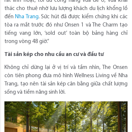
rất linh hoạt, tối ưu công năng vừa để ở, vừa khai
thác cho thuê nhờ lưu lượng khách du lịch khổng lồ
đến
Nha Trang
. Sức hút đã được kiểm chứng khi các
tòa ra mắt trước đó như Onsen 1 và The Charm tạo
tiếng vang lớn, ‘sold out’ toàn bộ bảng hàng chỉ
trong vòng 48 giờ.”
Tài sản kép cho nhu cầu an cư và đầu tư
Không chỉ dừng lại ở vị trí và tầm nhìn, The Onsen
còn tiên phong đưa mô hình Wellness Living về Nha
Trang, tạo nên tài sản kép cân bằng giữa chất lượng
sống và tiềm năng sinh lời.