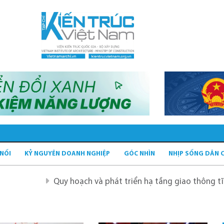
 NỐI
KỶ NGUYÊN DOANH NGHIỆP
GÓC NHÌN
NHỊP SỐNG DÂN 
Quy hoạch và phát triển hạ tầng giao thông tĩnh xanh