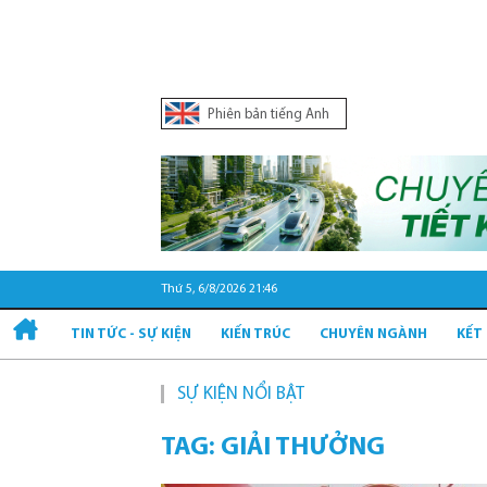
Phiên bản tiếng Anh
Thứ 5, 6/8/2026 21:46
TIN TỨC - SỰ KIỆN
KIẾN TRÚC
CHUYÊN NGÀNH
KẾT
SỰ KIỆN NỔI BẬT
TAG: GIẢI THƯỞNG