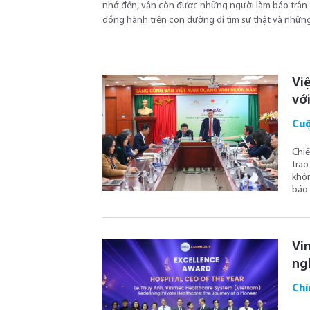
nhớ đến, vẫn còn được những người làm báo trân
đồng hành trên con đường đi tìm sự thật và những 
Vi
với
Cuộ
Chiề
trao
khôn
báo 
Vin
ng
Chí