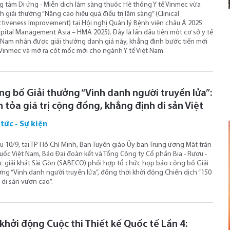
g tâm Dị ứng - Miễn dịch lâm sàng thuộc Hệ thống Y tế Vinmec vừa
h giải thưởng “Nâng cao hiệu quả điều trị lâm sàng” (Clinical
ctiveness Improvement) tại Hội nghị Quản lý Bệnh viện châu Á 2025
pital Management Asia – HMA 2025). Đây là lần đầu tiên một cơ sở y tế
 Nam nhận được giải thưởng danh giá này, khẳng định bước tiến mới
Vinmec và mở ra cột mốc mới cho ngành Y tế Việt Nam.
ng bố Giải thưởng “Vinh danh người truyền lửa”:
 tỏa giá trị cộng đồng, khẳng định di sản Việt
 tức - Sự kiện
u 10/9, tại TP Hồ Chí Minh, Ban Tuyên giáo Ủy ban Trung ương Mặt trận
uốc Việt Nam, Báo Đại đoàn kết và Tổng Công ty Cổ phần Bia - Rượu -
 giải khát Sài Gòn (SABECO) phối hợp tổ chức họp báo công bố Giải
ng “Vinh danh người truyền lửa”, đồng thời khởi động Chiến dịch “150
di sản vươn cao”.
khởi động Cuộc thi Thiết kế Quốc tế Lần 4: