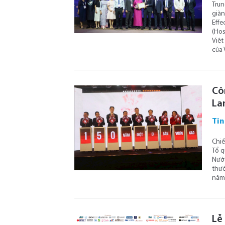
Trun
giàn
Effe
(Hos
Việt
của 
Cô
Lan
Tin
Chiề
Tổ q
Nước
thưở
năm 
Lễ 