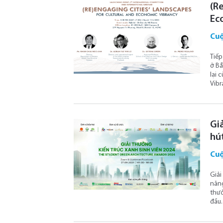
(R
Ec
Cuộ
Tiếp
ở Bắ
lại 
Vibr
Giả
hú
Cuộ
Giải
năng
thưở
đầu.