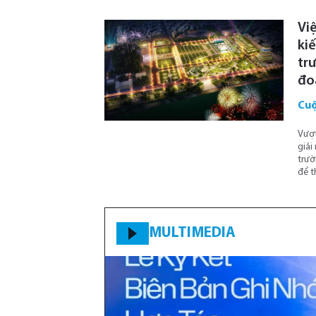
Vi
ki
tr
đo
Cuộ
Vượt
giải
trườ
để t
MULTIMEDIA