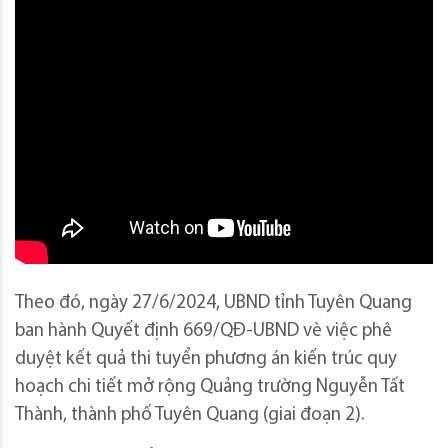
Theo đó, ngày 27/6/2024, UBND tỉnh Tuyên Quang
ban hành Quyết định 669/QĐ-UBND vè việc phê
duyệt kết quả thi tuyển phương án kiến trúc quy
hoạch chi tiết mở rộng Quảng trường Nguyễn Tất
Thành, thành phố Tuyên Quang (giai đoạn 2).