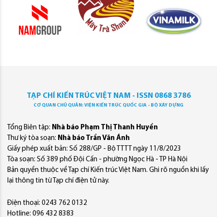
TẠP CHÍ KIẾN TRÚC VIỆT NAM - ISSN 0868 3786
CƠ QUAN CHỦ QUẢN: VIỆN KIẾN TRÚC QUỐC GIA - BỘ XÂY DỰNG
Tổng Biên tập:
Nhà báo Phạm Thị Thanh Huyền
Thư ký tòa soạn:
Nhà báo Trần Văn Ánh
Giấy phép xuất bản: Số 288/GP - Bộ TTTT ngày 11/8/2023
Tòa soạn: Số 389 phố Đội Cấn - phường Ngọc Hà - TP Hà Nội
Bản quyền thuộc về Tạp chí Kiến trúc Việt Nam. Ghi rõ nguồn khi lấy
lại thông tin từ Tạp chí điện tử này.
Điện thoại: 0243 762 0132
Hotline: 096 432 8383