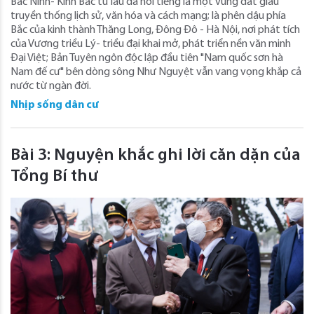
Bắc Ninh- Kinh Bắc từ lâu đã nổi tiếng là một vùng đất giàu
truyền thống lịch sử, văn hóa và cách mạng; là phên dậu phía
Bắc của kinh thành Thăng Long, Đông Đô - Hà Nội, nơi phát tích
của Vương triều Lý- triều đại khai mở, phát triển nền văn minh
Đại Việt; Bản Tuyên ngôn độc lập đầu tiên "Nam quốc sơn hà
Nam đế cư" bên dòng sông Như Nguyệt vẫn vang vọng khắp cả
nước từ ngàn đời.
Nhịp sống dân cư
Bài 3: Nguyện khắc ghi lời căn dặn của
Tổng Bí thư