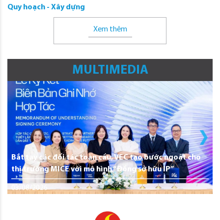
Quy hoạch - Xây dựng
Xem thêm
MULTIMEDIA
Bắt tay các đối tác toàn cầu, VEC tạo bước ngoặt cho
thị trường MICE với mô hình “Đồng sở hữu IP”
03/08/2026