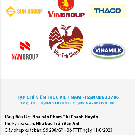
TẠP CHÍ KIẾN TRÚC VIỆT NAM - ISSN 0868 3786
CƠ QUAN CHỦ QUẢN: VIỆN KIẾN TRÚC QUỐC GIA - BỘ XÂY DỰNG
Tổng Biên tập:
Nhà báo Phạm Thị Thanh Huyền
Thư ký tòa soạn:
Nhà báo Trần Văn Ánh
Giấy phép xuất bản: Số 288/GP - Bộ TTTT ngày 11/8/2023