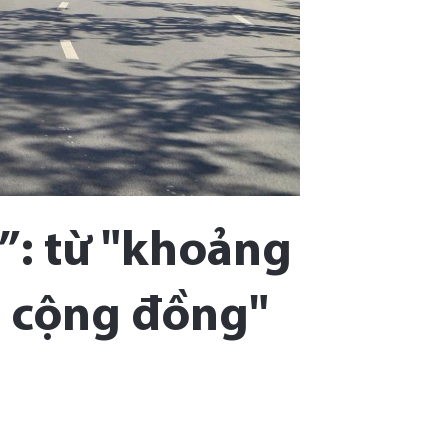
”: từ "khoảng
n cộng đồng"