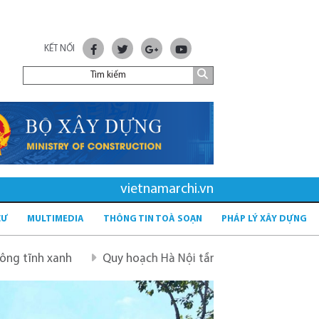
KẾT NỐI
vietnamarchi.vn
CƯ
MULTIMEDIA
THÔNG TIN TOÀ SOẠN
PHÁP LÝ XÂY DỰNG
Quy hoạch Hà Nội tầm nhìn 100 năm
Quy hoạch mới sa