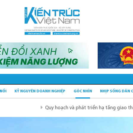
 NỐI
KỶ NGUYÊN DOANH NGHIỆP
GÓC NHÌN
NHỊP SỐNG DÂN 
Quy hoạch và phát triển hạ tầng giao thông tĩnh xanh