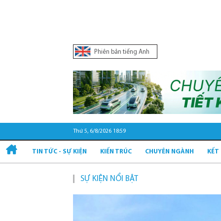
Phiên bản tiếng Anh
Thứ 5, 6/8/2026 18:59
TIN TỨC - SỰ KIỆN
KIẾN TRÚC
CHUYÊN NGÀNH
KẾT
SỰ KIỆN NỔI BẬT