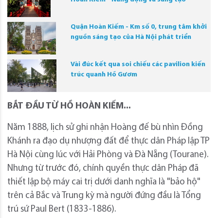
Quận Hoàn Kiếm - Km số 0, trung tâm khởi
nguồn sáng tạo của Hà Nội phát triển
Vài đúc kết qua soi chiếu các pavilion kiến
trúc quanh Hồ Gươm
BẮT ĐẦU TỪ HỒ HOÀN KIẾM...
Năm 1888, lịch sử ghi nhận Hoàng đế bù nhìn Đồng
Khánh ra đạo dụ nhượng đất để thực dân Pháp lập TP
Hà Nội cùng lúc với Hải Phòng và Đà Nẵng (Tourane).
Nhưng từ trước đó, chính quyền thực dân Pháp đã
thiết lập bộ máy cai trị dưới danh nghĩa là "bảo hộ"
trên cả Bắc và Trung kỳ mà người đứng đầu là Tổng
trú sứ Paul Bert (1833-1886).