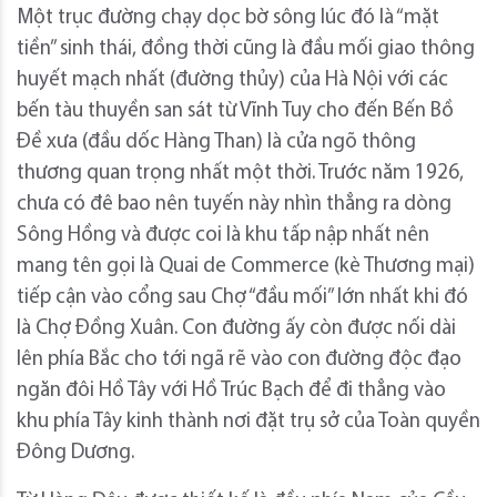
Một trục đường chạy dọc bờ sông lúc đó là “mặt
tiền” sinh thái, đồng thời cũng là đầu mối giao thông
huyết mạch nhất (đường thủy) của Hà Nội với các
bến tàu thuyền san sát từ Vĩnh Tuy cho đến Bến Bồ
Đề xưa (đầu dốc Hàng Than) là cửa ngõ thông
thương quan trọng nhất một thời. Trước năm 1926,
chưa có đê bao nên tuyến này nhìn thẳng ra dòng
Sông Hồng và được coi là khu tấp nập nhất nên
mang tên gọi là Quai de Commerce (kè Thương mại)
tiếp cận vào cổng sau Chợ “đầu mối” lớn nhất khi đó
là Chợ Đồng Xuân. Con đường ấy còn được nối dài
lên phía Bắc cho tới ngã rẽ vào con đường độc đạo
ngăn đôi Hồ Tây với Hồ Trúc Bạch để đi thẳng vào
khu phía Tây kinh thành nơi đặt trụ sở của Toàn quyền
Đông Dương.