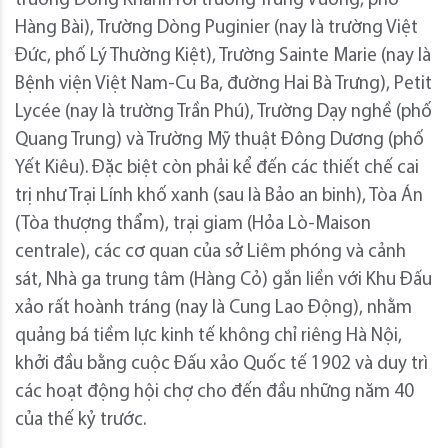
trường Đồng Khánh rồi trường Trưng Vương, phố
Hàng Bài), Trường Dòng Puginier (nay là trường Việt
Đức, phố Lý Thường Kiệt), Trường Sainte Marie (nay là
Bệnh viện Việt Nam-Cu Ba, đường Hai Bà Trưng), Petit
Lycée (nay là trường Trần Phú), Trường Dạy nghề (phố
Quang Trung) và Trường Mỹ thuật Đông Dương (phố
Yết Kiêu). Đặc biệt còn phải kể đến các thiết chế cai
trị như Trại Lính khố xanh (sau là Bảo an binh), Tòa Án
(Tòa thượng thẩm), trại giam (Hỏa Lò-Maison
centrale), các cơ quan của sở Liêm phóng và cảnh
sát, Nhà ga trung tâm (Hàng Cỏ) gắn liền với Khu Đấu
xảo rất hoành tráng (nay là Cung Lao Động), nhằm
quảng bá tiềm lực kinh tế không chỉ riêng Hà Nội,
khởi đầu bằng cuộc Đấu xảo Quốc tế 1902 và duy trì
các hoạt động hội chợ cho đến đầu những năm 40
của thế kỷ trước.