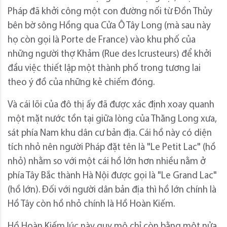
Pháp đã khởi công một con đường nối từ Đồn Thủy
bên bờ sông Hồng qua Cửa Ô Tây Long (mà sau này
họ còn gọi là Porte de France) vào khu phố của
những người thợ Khảm (Rue des Icrusteurs) để khởi
đầu việc thiết lập một thành phố trong tương lai
theo ý đồ của những kẻ chiếm đóng.
Và cái lõi của đô thị ấy đã được xác định xoay quanh
một mặt nước tồn tại giữa lòng của Thăng Long xưa,
sát phía Nam khu dân cư bản địa. Cái hồ này có diện
tích nhỏ nên người Pháp đặt tên là "Le Petit Lac" (hồ
nhỏ) nhằm so với một cái hồ lớn hơn nhiều nằm ở
phía Tây Bắc thành Hà Nội được gọi là "Le Grand Lac"
(hồ lớn). Đối với người dân bản địa thì hồ lớn chính là
Hồ Tây còn hồ nhỏ chính là Hồ Hoàn Kiếm.
Hồ Hoàn Kiếm lúc này quy mô chỉ còn bằng một nửa