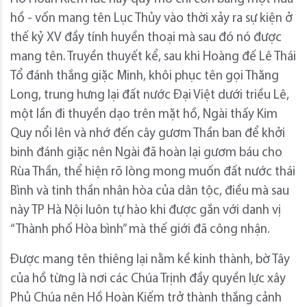
hồ - vốn mang tên Lục Thủy vào thời xảy ra sự kiện ở
thế kỷ XV đầy tính huyền thoại mà sau đó nó được
mang tên. Truyền thuyết kể, sau khi Hoàng đế Lê Thái
Tổ đánh thắng giặc Minh, khôi phục tên gọi Thăng
Long, trung hưng lại đất nước Đại Việt dưới triều Lê,
một lần đi thuyền dạo trên mặt hồ, Ngài thấy Kim
Quy nổi lên và nhớ đến cây gươm Thần ban để khởi
binh đánh giặc nên Ngài đã hoàn lại gươm báu cho
Rùa Thần, thể hiện rõ lòng mong muốn đất nước thái
Bình và tinh thần nhân hòa của dân tộc, điều mà sau
này TP Hà Nội luôn tự hào khi được gắn với danh vị
“Thành phố Hòa bình” mà thế giới đã công nhận.
Được mang tên thiêng lại nằm kề kinh thành, bờ Tây
của hồ từng là nơi các Chúa Trịnh đầy quyền lực xây
Phủ Chúa nên Hồ Hoàn Kiếm trở thành thắng cảnh