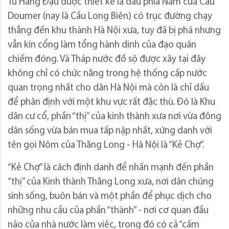
Từ Hàng Đậu được thiết kế là đầu phía Nam của Cầu
Doumer (nay là Cầu Long Biên) có trục đường chạy
thẳng đến khu thành Hà Nội xưa, tuy đã bị phá nhưng
vẫn kín cổng làm tổng hành dinh của đạo quân
chiếm đóng. Và Tháp nước đồ sộ được xây tại đây
không chỉ có chức năng trong hệ thống cấp nước
quan trọng nhất cho dân Hà Nội mà còn là chỉ dấu
để phân định với một khu vực rất đặc thù. Đó là Khu
dân cư cổ, phần “thị” của kinh thành xưa nơi vừa đông
dân sống vừa bán mua tấp nập nhất, xứng danh với
tên gọi Nôm của Thăng Long - Hà Nội là “Kẻ Chợ”.
“Kẻ Chợ” là cách định danh để nhấn mạnh đến phần
“thị” của Kinh thành Thăng Long xưa, nơi dân chúng
sinh sống, buôn bán và một phần để phục dịch cho
những nhu cầu của phần “thành” - nơi cơ quan đầu
não của nhà nước làm việc, trong đó có cả “cấm