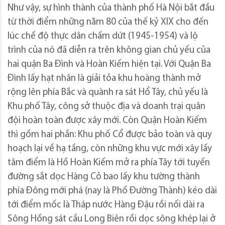
Như vậy, sự hình thành của thành phố Hà Nội bắt đầu
từ thời điểm những năm 80 của thế kỷ XIX cho đến
lúc chế độ thực dân chấm dứt (1945-1954) và lộ
trình của nó đã diễn ra trên không gian chủ yếu của
hai quận Ba Đình và Hoàn Kiếm hiện tại. Với Quận Ba
Đình lấy hạt nhân là giải tỏa khu hoàng thành mở
rộng lên phía Bắc và quành ra sát Hổ Tây, chủ yếu là
Khu phố Tây, công sở thuộc địa và doanh trại quân
đội hoàn toàn được xây mới. Còn Quận Hoàn Kiếm
thì gồm hai phần: Khu phố Cổ được bảo toàn và quy
hoạch lại về hạ tầng, còn những khu vực mới xây lấy
tâm điểm là Hồ Hoàn Kiếm mở ra phía Tây tới tuyến
đường sắt dọc Hàng Cỏ bao lấy khu tường thành
phía Đông mới phá (nay là Phố Đường Thành) kéo dài
tới điểm mốc là Tháp nước Hàng Đậu rồi nối dài ra
Sông Hồng sát cầu Long Biên rồi dọc sông khép lại ở