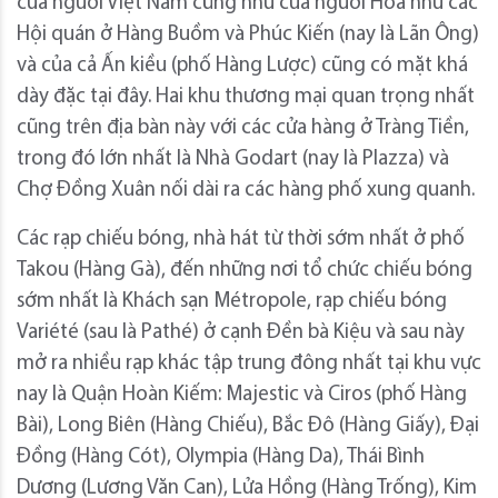
của người Việt Nam cũng như của người Hoa như các
Hội quán ở Hàng Buồm và Phúc Kiến (nay là Lãn Ông)
và của cả Ấn kiều (phố Hàng Lược) cũng có mặt khá
dày đặc tại đây. Hai khu thương mại quan trọng nhất
cũng trên địa bàn này với các cửa hàng ở Tràng Tiền,
trong đó lớn nhất là Nhà Godart (nay là Plazza) và
Chợ Đồng Xuân nối dài ra các hàng phố xung quanh.
Các rạp chiếu bóng, nhà hát từ thời sớm nhất ở phố
Takou (Hàng Gà), đến những nơi tổ chức chiếu bóng
sớm nhất là Khách sạn Métropole, rạp chiếu bóng
Variété (sau là Pathé) ở cạnh Đền bà Kiệu và sau này
mở ra nhiều rạp khác tập trung đông nhất tại khu vực
nay là Quận Hoàn Kiếm: Majestic và Ciros (phố Hàng
Bài), Long Biên (Hàng Chiếu), Bắc Đô (Hàng Giấy), Đại
Đồng (Hàng Cót), Olympia (Hàng Da), Thái Bình
Dương (Lương Văn Can), Lửa Hồng (Hàng Trống), Kim