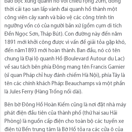
bao bọc xung quanh hồ với chiều rộng 20m, đồng
thời cải tạo san lấp vành đai quanh hồ thành một
công viên cây xanh và bảo vệ các công trình tín
ngưỡng vốn có của người bản xứ (gồm cụm di tích
Đền Ngọc Sơn, Tháp Bút). Con đường này đến năm
1891 mới khởi công được vì vấn đề giải tỏa gặp khó,
đến năm1893 mới hoàn thành. Ban đầu, nó có tên
chung là Đại lộ quanh Hồ (Boulevard Autour du Lac)
về sau tách bên phía Đông mang tên Francis Garnier
(sĩ quan Pháp chỉ huy đánh chiếm Hà Nội), phía Tây là
tên các chính khách Pháp: Beauchamps và một phần
là Jules Ferry (Hàng Trống nối dài).
Bên bờ Đông Hồ Hoàn Kiếm cũng là nơi đặt nhà máy
phát điện đầu tiên của thành phố (thứ hai sau Hải
Phòng) là nguồn cấp điện cho toàn bộ các tuyến xe
điện từ Bến trung tâm là Bờ Hồ tỏa ra các cửa ô của