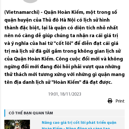
(Vietnamarchi) - Quận Hoàn Kiếm, một trong số
quận huyện của Thủ đô Hà Nội có lịch sử hình
thành đặc biệt, lại là quận có diện tích nhỏ nhất
nên nó càng dễ giúp chúng ta nhận ra cái giá trị
và ý nghĩa của hai từ "cốt lõi" để diễn đạt cái giá
trị mà lịch sử đã gửi gắm trong không gian lịch sử
của Quận Hoàn Kiếm. Công cuộc đổi mới và không
ngừng đổi mới đang đòi hỏi phải vượt qua những
thử thách mới tương xứng với những gì quận mang
tên địa danh lịch sử "Hoàn Kiếm" đã đạt được.
19:01, 18/11/2023
Print
CÓ THỂ BẠN QUAN TÂM
Nâng cao giá trị cốt lõi phát triển quận
Hoàn Kiếm - Năng động và sáng tạo