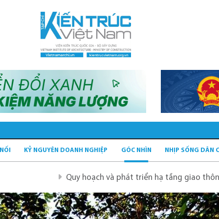
 NỐI
KỶ NGUYÊN DOANH NGHIỆP
GÓC NHÌN
NHỊP SỐNG DÂN 
Quy hoạch và phát triển hạ tầng giao thông tĩnh xanh