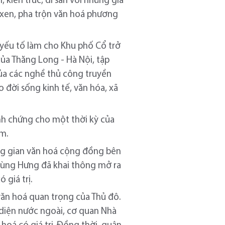
, kiến trúc, di sản với những giá
an xen, pha trộn văn hoá phương
yếu tố làm cho Khu phố Cổ trở
của Thăng Long - Hà Nội, tập
ủa các nghề thủ công truyền
đời sống kinh tế, văn hóa, xã
inh chứng cho một thời kỳ của
am.
ng gian văn hoá cộng đồng bên
 Phùng Hưng đã khai thông mở ra
 giá trị.
 văn hoá quan trọng của Thủ đô.
 diện nước ngoài, cơ quan Nhà