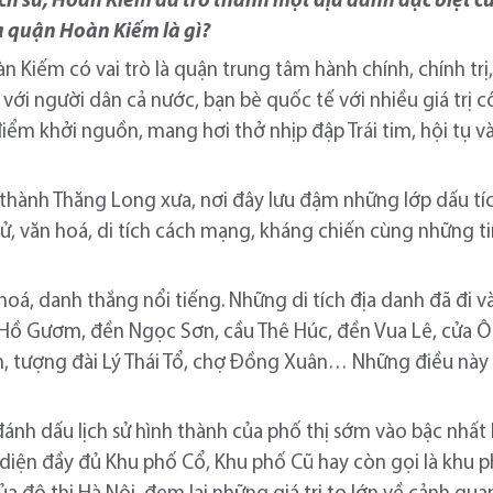
a lịch sử, Hoàn Kiếm đã trở thành một địa danh đặc biệt 
ủa quận Hoàn Kiếm là gì?
Kiếm có vai trò là quận trung tâm hành chính, chính trị,
với người dân cả nước, bạn bè quốc tế với nhiều giá trị 
ểm khởi nguồn, mang hơi thở nhịp đập Trái tim, hội tụ v
 thành Thăng Long xưa, nơi đây lưu đậm những lớp dấu tíc
h sử, văn hoá, di tích cách mạng, kháng chiến cùng những 
 hoá, danh thắng nổi tiếng. Những di tích địa danh đã đi v
 Hồ Gươm, đền Ngọc Sơn, cầu Thê Húc, đền Vua Lê, cửa 
n, tượng đài Lý Thái Tổ, chợ Đồng Xuân… Những điều này 
nh dấu lịch sử hình thành của phố thị sớm vào bậc nhất 
 diện đầy đủ Khu phố Cổ, Khu phố Cũ hay còn gọi là khu p