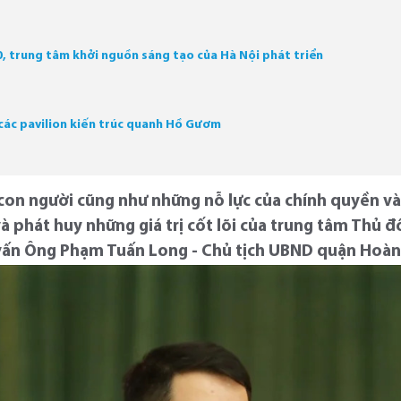
, trung tâm khởi nguồn sáng tạo của Hà Nội phát triển
 các pavilion kiến trúc quanh Hồ Gươm
 con người cũng như những nỗ lực của chính quyền 
à phát huy những giá trị cốt lõi của trung tâm Thủ đ
vấn Ông Phạm Tuấn Long - Chủ tịch UBND quận Hoàn