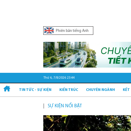
Phiên bản tiếng Anh
Thứ 6, 7/8/2026 23:44
TIN TỨC - SỰ KIỆN
KIẾN TRÚC
CHUYÊN NGÀNH
KẾT
SỰ KIỆN NỔI BẬT