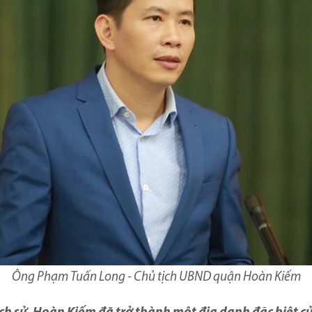
Ông Phạm Tuấn Long - Chủ tịch UBND quận Hoàn Kiếm