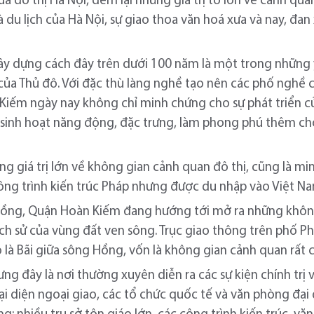
a đô thị Hà Nội, đem lại những giá trị to lớn về cảnh quan
, và du lịch của Hà Nội, sự giao thoa văn hoá xưa và nay, đ
y dựng cách đây trên dưới 100 năm là một trong những 
của Thủ đô. Với đặc thù làng nghề tạo nên các phố nghề 
Kiếm ngày nay không chỉ minh chứng cho sự phát triển c
sinh hoạt năng động, đặc trưng, làm phong phú thêm cho 
ng giá trị lớn về không gian cảnh quan đô thị, cũng là m
công trình kiến trúc Pháp nhưng được du nhập vào Việt N
 Hồng, Quận Hoàn Kiếm đang hướng tới mở ra những khô
 lịch sử của vùng đất ven sông. Trục giao thông trên phố
là Bãi giữa sông Hồng, vốn là không gian cảnh quan rất có
ưng đây là nơi thường xuyên diễn ra các sự kiện chính trị
ại diện ngoại giao, các tổ chức quốc tế và văn phòng đại