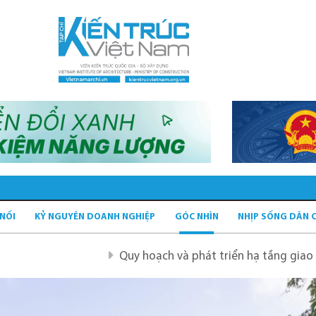
 NỐI
KỶ NGUYÊN DOANH NGHIỆP
GÓC NHÌN
NHỊP SỐNG DÂN 
Quy hoạch và phát triển hạ tầng giao thông tĩnh xanh