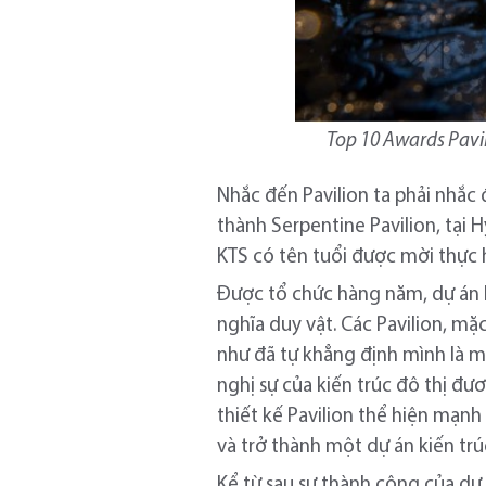
Top 10 Awards Pavili
Nhắc đến Pavilion ta phải nhắc 
thành Serpentine Pavilion, tại 
KTS có tên tuổi được mời thực 
Được tổ chức hàng năm, dự án 
nghĩa duy vật. Các Pavilion, m
như đã tự khẳng định mình là m
nghị sự của kiến trúc đô thị đ
thiết kế Pavilion thể hiện mạn
và trở thành một dự án kiến t
Kể từ sau sự thành công của dự 