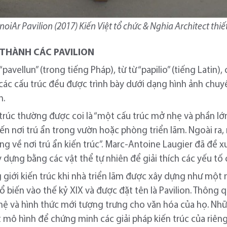
oiAr Pavilion (2017) Kiến Việt tổ chức & Nghia Architect thiế
 THÀNH CÁC PAVILION
 “pavellun” (trong tiếng Pháp), từ từ “papilio” (tiếng Latin
 các cấu trúc đều được trình bày dưới dạng hình ảnh chu
m.
n trúc thường được coi là “một cấu trúc mở nhẹ và phần 
ến nơi trú ẩn trong vườn hoặc phòng triển lãm. Ngoài ra, 
ng về nơi trú ẩn kiến trúc”. Marc-Antoine Laugier đã đề x
 dựng bằng các vật thể tự nhiên để giải thích các yếu tố 
g giới kiến trúc khi nhà triển lãm được xây dựng như một n
ổ biến vào thế kỷ XIX và được đặt tên là Pavilion. Thông q
hệ và hình thức mới tượng trưng cho văn hóa của họ. Nh
 mô hình để chứng minh các giải pháp kiến trúc của riêng