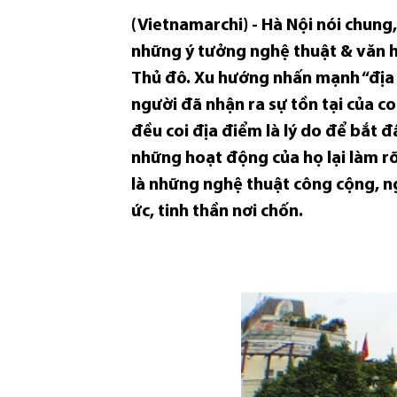
(Vietnamarchi) - Hà Nội nói chun
những ý tưởng nghệ thuật & văn hó
Thủ đô. Xu hướng nhấn mạnh “địa 
người đã nhận ra sự tồn tại của 
đều coi địa điểm là lý do để bắt đ
những hoạt động của họ lại làm rõ
là những nghệ thuật công cộng, n
ức, tinh thần nơi chốn.