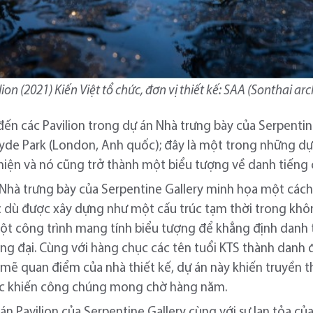
on (2021) Kiến Việt tổ chức, đơn vị thiết kế: SAA (Sonthai arc
đến các Pavilion trong dự án Nhà trưng bày của Serpentine
Hyde Park (London, Anh quốc); đây là một trong những dự á
hiện và nó cũng trở thành một biểu tượng về danh tiếng c
Nhà trưng bày của Serpentine Gallery minh họa một cách
ặc dù được xây dựng như một cấu trúc tạm thời trong kh
ột công trình mang tính biểu tượng để khẳng định danh 
ương đại. Cùng với hàng chục các tên tuổi KTS thành danh
h mẽ quan điểm của nhà thiết kế, dự án này khiến truyề
rúc khiến công chúng mong chờ hàng năm.
án Pavilion của Serpentine Gallery cùng với sự lan tỏa củ