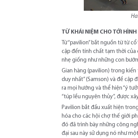
Han
TỪ KHÁI NIỆM CHO TỚI HÌNH
Từ “pavilion” bắt nguồn từ từ cổ
cập đến tính chất tạm thời của
nhẹ giống như những con bướ
Gian hàng (pavilion) trong kiế
duy nhất” (Samson) và đề cập đ
ra mọi hướng và thể hiện “ý tưở
“túp lều nguyên thủy”, được xây
Pavilion bắt đầu xuất hiện tron
hóa cho các hội chợ thế giới ph
đó đã trình bày những công ng
đại sau này sử dụng nó như một