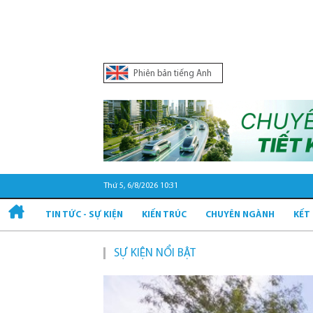
Phiên bản tiếng Anh
Thứ 5, 6/8/2026 10:31
TIN TỨC - SỰ KIỆN
KIẾN TRÚC
CHUYÊN NGÀNH
KẾT
SỰ KIỆN NỔI BẬT