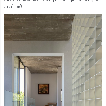
khí hiệu quả và sự cân bằng hài hòa giữa sự riêng tư
và cởi mở.