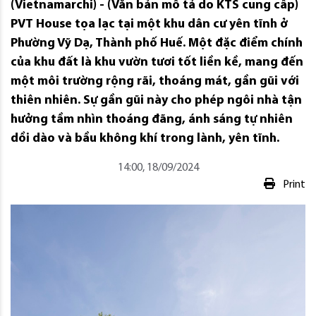
(Vietnamarchi) - (Văn bản mô tả do KTS cung cấp)
PVT House tọa lạc tại một khu dân cư yên tĩnh ở
Phường Vỹ Dạ, Thành phố Huế. Một đặc điểm chính
của khu đất là khu vườn tươi tốt liền kề, mang đến
một môi trường rộng rãi, thoáng mát, gần gũi với
thiên nhiên. Sự gần gũi này cho phép ngôi nhà tận
hưởng tầm nhìn thoáng đãng, ánh sáng tự nhiên
dồi dào và bầu không khí trong lành, yên tĩnh.
14:00, 18/09/2024
Print