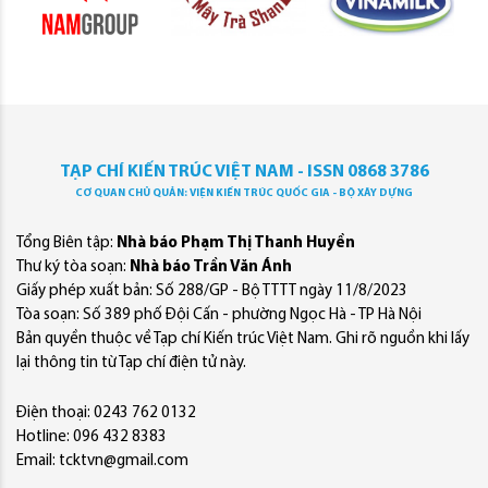
TẠP CHÍ KIẾN TRÚC VIỆT NAM - ISSN 0868 3786
CƠ QUAN CHỦ QUẢN: VIỆN KIẾN TRÚC QUỐC GIA - BỘ XÂY DỰNG
Tổng Biên tập:
Nhà báo Phạm Thị Thanh Huyền
Thư ký tòa soạn:
Nhà báo Trần Văn Ánh
Giấy phép xuất bản: Số 288/GP - Bộ TTTT ngày 11/8/2023
Tòa soạn: Số 389 phố Đội Cấn - phường Ngọc Hà - TP Hà Nội
Bản quyền thuộc về Tạp chí Kiến trúc Việt Nam. Ghi rõ nguồn khi lấy
lại thông tin từ Tạp chí điện tử này.
Điện thoại: 0243 762 0132
Hotline: 096 432 8383
Email: tcktvn@gmail.com