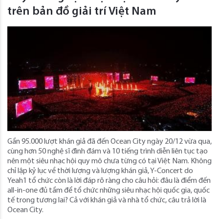
trên bản đồ giải trí Việt Nam
Gần 95.000 lượt khán giả đã đến Ocean City ngày 20/12 vừa qua,
cùng hơn 50 nghệ sĩ đình đám và 10 tiếng trình diễn liên tục tạo
nên một siêu nhạc hội quy mô chưa từng có tại Việt Nam. Không
chỉ lập kỷ lục về thời lượng và lượng khán giả, Y-Concert do
Yeah1 tổ chức còn là lời đáp rõ ràng cho câu hỏi: đâu là điểm đến
all-in-one đủ tầm để tổ chức những siêu nhạc hội quốc gia, quốc
tế trong tương lai? Cả với khán giả và nhà tổ chức, câu trả lời là
Ocean City.