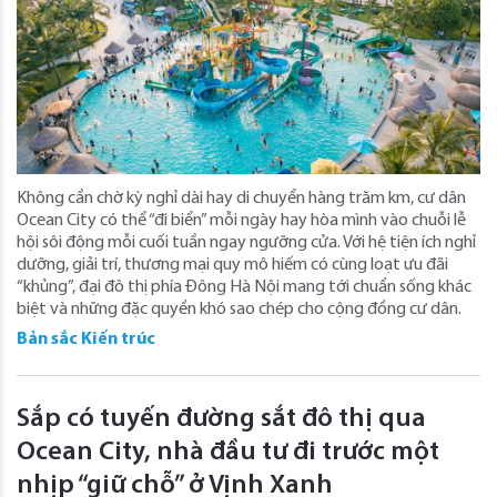
Không cần chờ kỳ nghỉ dài hay di chuyển hàng trăm km, cư dân
Ocean City có thể “đi biển” mỗi ngày hay hòa mình vào chuỗi lễ
hội sôi động mỗi cuối tuần ngay ngưỡng cửa. Với hệ tiện ích nghỉ
dưỡng, giải trí, thương mại quy mô hiếm có cùng loạt ưu đãi
“khủng”, đại đô thị phía Đông Hà Nội mang tới chuẩn sống khác
biệt và những đặc quyền khó sao chép cho cộng đồng cư dân.
Bản sắc Kiến trúc
Sắp có tuyến đường sắt đô thị qua
Ocean City, nhà đầu tư đi trước một
nhịp “giữ chỗ” ở Vịnh Xanh