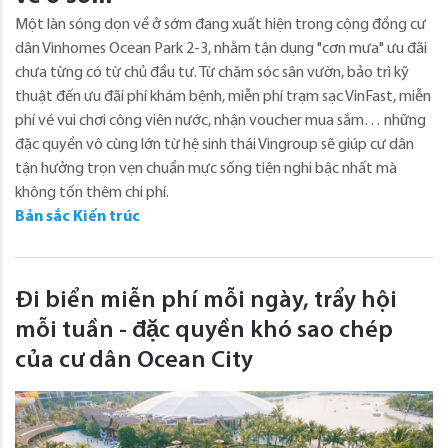
Một làn sóng dọn về ở sớm đang xuất hiện trong cộng đồng cư
dân Vinhomes Ocean Park 2-3, nhằm tận dụng "cơn mưa" ưu đãi
chưa từng có từ chủ đầu tư. Từ chăm sóc sân vườn, bảo trì kỹ
thuật đến ưu đãi phí khám bệnh, miễn phí trạm sạc VinFast, miễn
phí vé vui chơi công viên nước, nhận voucher mua sắm… những
đặc quyền vô cùng lớn từ hệ sinh thái Vingroup sẽ giúp cư dân
tận hưởng trọn vẹn chuẩn mực sống tiện nghi bậc nhất mà
không tốn thêm chi phí.
Bản sắc Kiến trúc
Đi biển miễn phí mỗi ngày, trẩy hội
mỗi tuần - đặc quyền khó sao chép
của cư dân Ocean City