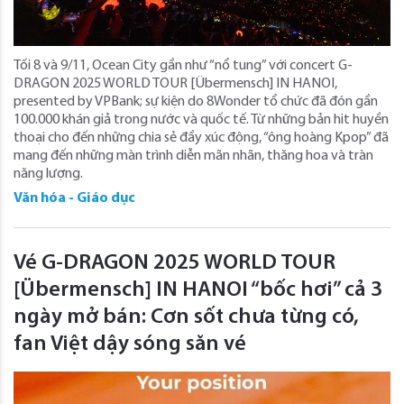
Tối 8 và 9/11, Ocean City gần như “nổ tung” với concert G-
DRAGON 2025 WORLD TOUR [Übermensch] IN HANOI,
presented by VPBank; sự kiện do 8Wonder tổ chức đã đón gần
100.000 khán giả trong nước và quốc tế. Từ những bản hit huyền
thoại cho đến những chia sẻ đầy xúc động, “ông hoàng Kpop” đã
mang đến những màn trình diễn mãn nhãn, thăng hoa và tràn
năng lượng.
Văn hóa - Giáo dục
Vé G-DRAGON 2025 WORLD TOUR
[Übermensch] IN HANOI “bốc hơi” cả 3
ngày mở bán: Cơn sốt chưa từng có,
fan Việt dậy sóng săn vé