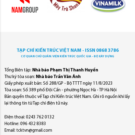
TẠP CHÍ KIẾN TRÚC VIỆT NAM - ISSN 0868 3786
CƠ QUAN CHỦ QUẢN: VIỆN KIẾN TRÚC QUỐC GIA - BỘ XÂY DỰNG
Tổng Biên tập:
Nhà báo Phạm Thị Thanh Huyền
Thư ký tòa soạn:
Nhà báo Trần Văn Ánh
Giấy phép xuất bản: Số 288/GP - Bộ TTTT ngày 11/8/2023
Tòa soạn: Số 389 phố Đội Cấn - phường Ngọc Hà - TP Hà Nội
Bản quyền thuộc về Tạp chí Kiến trúc Việt Nam. Ghi rõ nguồn khi lấy
lại thông tin từ Tạp chí điện tử này.
Điện thoại: 0243 762 0132
Hotline: 096 432 8383
Email: tcktvn@gmail.com