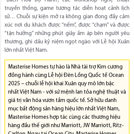
“Bách Hoa Bộ Hành”, các workshop nghệ thuật
truyền thống, game tương tác diễn hoạt cảnh lịch
sử… Chuỗi sự kiện mở ra không gian đong đầy cảm
xúc nơi du khách được “nếm”, được “chạm” và được
“tận hưởng” những phút giây ấm áp bên người yêu
thương, ghi dấu kỷ niệm ngọt ngào với Lễ hội Xuân
lớn nhất Việt Nam.
Masterise Homes tự hào là Nhà tài trợ Kim cương
đồng hành cùng Lễ hội Đèn Lồng Quốc tế Ocean
2025 – chuỗi lễ hội khai Xuân quy mô lớn bậc
nhất Việt Nam - với sứ mệnh lan tỏa nghệ thuật và
giá trị văn hóa vươn tầm quốc tế. Sở hữu danh
mục bất động sản hàng hiệu lớn nhất Việt Nam,
Masterise Homes hợp tác cùng các thương hiệu
hàng đầu thế giới như Marriott, JW Marriott, Ritz-