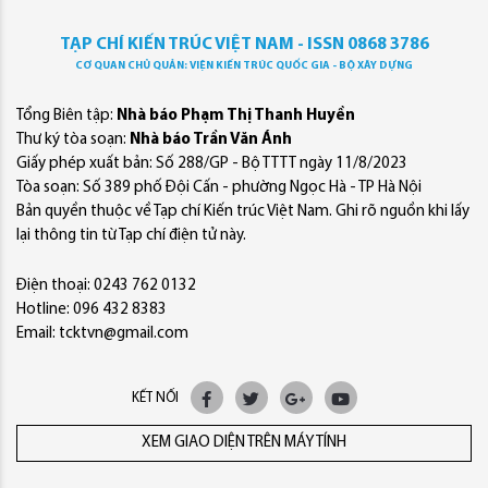
TẠP CHÍ KIẾN TRÚC VIỆT NAM - ISSN 0868 3786
CƠ QUAN CHỦ QUẢN: VIỆN KIẾN TRÚC QUỐC GIA - BỘ XÂY DỰNG
Tổng Biên tập:
Nhà báo Phạm Thị Thanh Huyền
Thư ký tòa soạn:
Nhà báo Trần Văn Ánh
Giấy phép xuất bản: Số 288/GP - Bộ TTTT ngày 11/8/2023
Tòa soạn: Số 389 phố Đội Cấn - phường Ngọc Hà - TP Hà Nội
Bản quyền thuộc về Tạp chí Kiến trúc Việt Nam. Ghi rõ nguồn khi lấy
lại thông tin từ Tạp chí điện tử này.
Điện thoại: 0243 762 0132
Hotline: 096 432 8383
Email: tcktvn@gmail.com
KẾT NỐI
XEM GIAO DIỆN TRÊN MÁY TÍNH