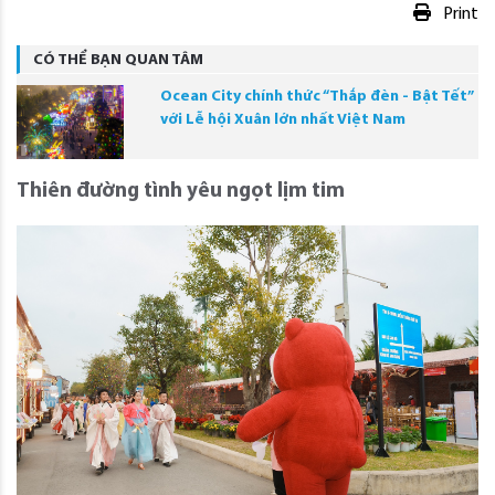
Print
CÓ THỂ BẠN QUAN TÂM
Ocean City chính thức “Thắp đèn - Bật Tết”
với Lễ hội Xuân lớn nhất Việt Nam
Thiên đường tình yêu ngọt lịm tim