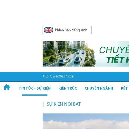
Phiên bản tiếng Anh
Thứ 7, 8/8/2026 17:39
TIN TỨC - SỰ KIỆN
KIẾN TRÚC
CHUYÊN NGÀNH
KẾT
SỰ KIỆN NỔI BẬT
Quy hoạch v