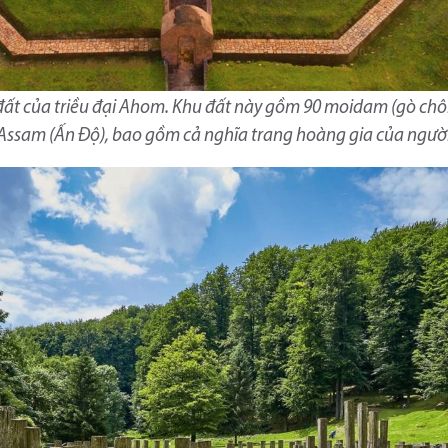
đất của triều đại Ahom. Khu đất này gồm 90 moidam (gò chôn
Assam (Ấn Độ), bao gồm cả nghĩa trang hoàng gia của ngườ