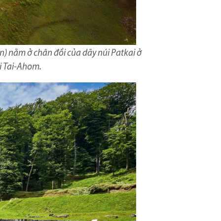
) nằm ở chân đồi của dãy núi Patkai ở
i Tai-Ahom.