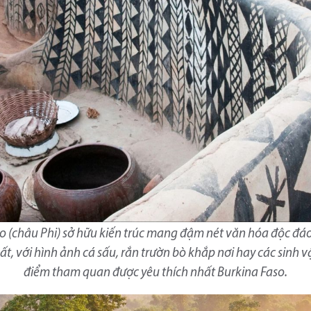
o (châu Phi) sở hữu kiến trúc mang đậm nét văn hóa độc đá
ất, với hình ảnh cá sấu, rắn trườn bò khắp nơi hay các sinh vật
điểm tham quan được yêu thích nhất Burkina Faso.