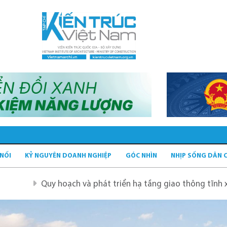
 NỐI
KỶ NGUYÊN DOANH NGHIỆP
GÓC NHÌN
NHỊP SỐNG DÂN 
à phát triển hạ tầng giao thông tĩnh xanh
Quy hoạch H