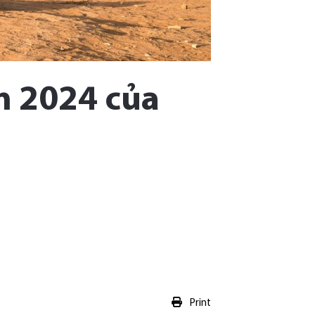
m 2024 của
Print