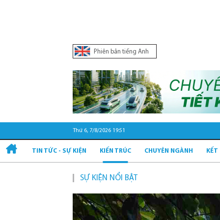
Phiên bản tiếng Anh
Thứ 6, 7/8/2026 19:51
TIN TỨC - SỰ KIỆN
KIẾN TRÚC
CHUYÊN NGÀNH
KẾT
SỰ KIỆN NỔI BẬT