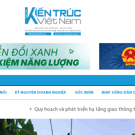
 NỐI
KỶ NGUYÊN DOANH NGHIỆP
GÓC NHÌN
NHỊP SỐNG DÂN 
Quy hoạch và phát triển hạ tầng giao thông tĩnh xanh