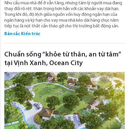
Nhu cầu mua nhà để ở vẫn tăng, nhưng tâm lý người mua đang
thay đổi rõ rệt: thận trọng hơn hẳn với các khoản vay dài hạn.
Trong khi đó, độ lệch giữa nguồn vốn huy động ngắn hạn của
ngân hàng và kỳ hạn cho vay mua nhà kéo dài hàng chục năm
tiếp tục là nút thắt cần tháo gỡ cho thị trường bất động sản.
Bản sắc Kiến trúc
Chuẩn sống “khỏe từ thân, an từ tâm”
tại Vịnh Xanh, Ocean City