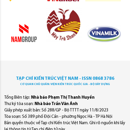
TẠP CHÍ KIẾN TRÚC VIỆT NAM - ISSN 0868 3786
CƠ QUAN CHỦ QUẢN: VIỆN KIẾN TRÚC QUỐC GIA - BỘ XÂY DỰNG
Tổng Biên tập:
Nhà báo Phạm Thị Thanh Huyền
Thư ký tòa soạn:
Nhà báo Trần Văn Ánh
Giấy phép xuất bản: Số 288/GP - Bộ TTTT ngày 11/8/2023
Tòa soạn: Số 389 phố Đội Cấn - phường Ngọc Hà - TP Hà Nội
Bản quyền thuộc về Tạp chí Kiến trúc Việt Nam. Ghi rõ nguồn khi lấy
lại thông tin từ Tạp chí điện tử này.