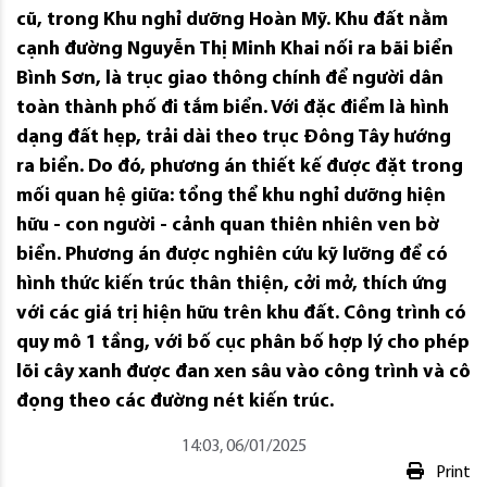
cũ, trong Khu nghỉ dưỡng Hoàn Mỹ. Khu đất nằm
cạnh đường Nguyễn Thị Minh Khai nối ra bãi biển
Bình Sơn, là trục giao thông chính để người dân
toàn thành phố đi tắm biển. Với đặc điểm là hình
dạng đất hẹp, trải dài theo trục Đông Tây hướng
ra biển. Do đó, phương án thiết kế được đặt trong
mối quan hệ giữa: tổng thể khu nghỉ dưỡng hiện
hữu - con người - cảnh quan thiên nhiên ven bờ
biển. Phương án được nghiên cứu kỹ lưỡng để có
hình thức kiến ​​trúc thân thiện, cởi mở, thích ứng
với các giá trị hiện hữu trên khu đất. Công trình có
quy mô 1 tầng, với bố cục phân bố hợp lý cho phép
lõi cây xanh được đan xen sâu vào công trình và cô
đọng theo các đường nét kiến ​​trúc.
14:03, 06/01/2025
Print