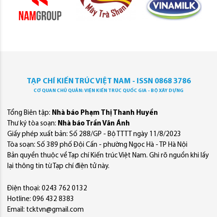
TẠP CHÍ KIẾN TRÚC VIỆT NAM - ISSN 0868 3786
CƠ QUAN CHỦ QUẢN: VIỆN KIẾN TRÚC QUỐC GIA - BỘ XÂY DỰNG
Tổng Biên tập:
Nhà báo Phạm Thị Thanh Huyền
Thư ký tòa soạn:
Nhà báo Trần Văn Ánh
Giấy phép xuất bản: Số 288/GP - Bộ TTTT ngày 11/8/2023
Tòa soạn: Số 389 phố Đội Cấn - phường Ngọc Hà - TP Hà Nội
Bản quyền thuộc về Tạp chí Kiến trúc Việt Nam. Ghi rõ nguồn khi lấy
lại thông tin từ Tạp chí điện tử này.
Điện thoại: 0243 762 0132
Hotline: 096 432 8383
Email: tcktvn@gmail.com