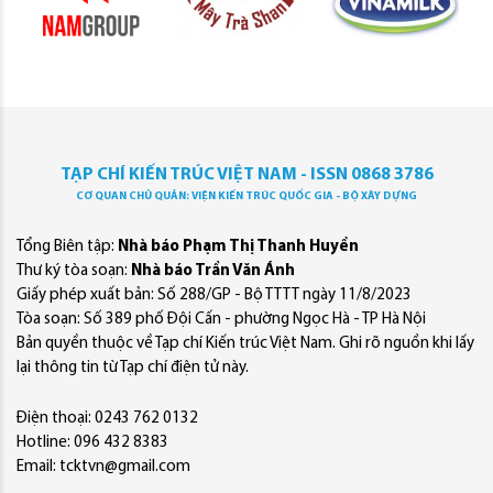
TẠP CHÍ KIẾN TRÚC VIỆT NAM - ISSN 0868 3786
CƠ QUAN CHỦ QUẢN: VIỆN KIẾN TRÚC QUỐC GIA - BỘ XÂY DỰNG
Tổng Biên tập:
Nhà báo Phạm Thị Thanh Huyền
Thư ký tòa soạn:
Nhà báo Trần Văn Ánh
Giấy phép xuất bản: Số 288/GP - Bộ TTTT ngày 11/8/2023
Tòa soạn: Số 389 phố Đội Cấn - phường Ngọc Hà - TP Hà Nội
Bản quyền thuộc về Tạp chí Kiến trúc Việt Nam. Ghi rõ nguồn khi lấy
lại thông tin từ Tạp chí điện tử này.
Điện thoại: 0243 762 0132
Hotline: 096 432 8383
Email: tcktvn@gmail.com