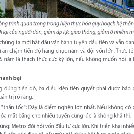
công trình quan trọng trong hiện thực hóa quy hoạch hệ thố
i lại của người dân, giảm áp lực giao thông, giảm ô nhiễm m
ỷ, chúng ta mới bắt đầu vận hành tuyến đầu tiên và vẫn đ
dự án chậm tiến độ hàng chục năm và đội vốn lớn. Thực tế
 năm là thách thức cực kỳ lớn, nếu không muốn nói là bấ
thành bại
 đúng tiến độ, ba điều kiện tiên quyết phải được bảo 
n trị rõ ràng.
 "thần tốc": Đây là điểm nghẽn lớn nhất. Nếu không có
i tỏa mặt bằng cho nhiều tuyến cùng lúc là không khả thi.
vững: Metro đòi hỏi vốn đầu tư cực lớn. Khi triển khai nh