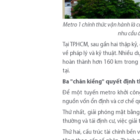
Metro 1 chính thức vận hành là 
nhu cầu đ
Tại TP.HCM, sau gần hai thập k
về pháp lý và kỹ thuật. Nhiều 
hoàn thành hơn 160 km trong 5
tại.
Ba "chân kiềng" quyết định 
Để một tuyến metro khởi công
nguồn vốn ổn định và cơ chế quả
Thứ nhất, giải phóng mặt bằng
thường và tái định cư, việc giả
Thứ hai, cấu trúc tài chính bền 