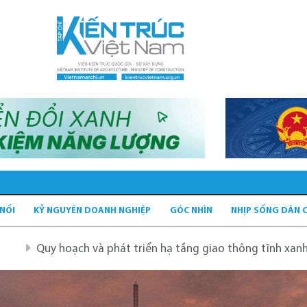
 NỐI
KỶ NGUYÊN DOANH NGHIỆP
GÓC NHÌN
NHỊP SỐNG DÂN 
và phát triển hạ tầng giao thông tĩnh xanh
Quy hoạch 