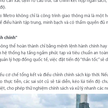
ố cần xác định rõ cấu trúc tài chính kết hợp ngân sách, 
độ.
p: Metro không chỉ là công trình giao thông mà là một hệ
hế điều hành tập trung, minh bạch và có thẩm quyền đủ m
h chính"
hông thể hoàn thành chỉ bằng mệnh lệnh hành chính hay k
ến hệ thống hạ tầng ngầm phức tạp và tiêu chuẩn an to
uản lý hợp đồng quốc tế, việc đặt tiến độ “thần tốc” sẽ dẫ
iếu cơ chế tổng kết và điều chỉnh chính sách kịp thời. N
 thực tiễn, các sai sót cũ sẽ tái diễn, kéo lùi tiến độ 
biệt, cho phép thử nghiệm chính sách và xử lý nhanh các nú