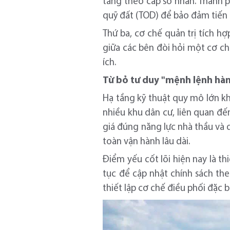
tăng theo cấp số nhân. Thành ph
quỹ đất (TOD) để bảo đảm tiến 
Thứ ba, cơ chế quản trị tích hợ
giữa các bên đòi hỏi một cơ c
ích.
Từ bỏ tư duy "mệnh lệnh hàn
Hạ tầng kỹ thuật quy mô lớn k
nhiều khu dân cư, liên quan đ
giá đúng năng lực nhà thầu và q
toàn vận hành lâu dài.
Điểm yếu cốt lõi hiện nay là th
tục để cập nhật chính sách theo
thiết lập cơ chế điều phối đặc 