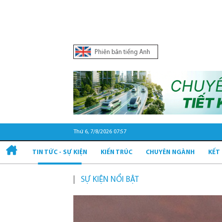
Phiên bản tiếng Anh
Thứ 6, 7/8/2026 07:57
TIN TỨC - SỰ KIỆN
KIẾN TRÚC
CHUYÊN NGÀNH
KẾT
SỰ KIỆN NỔI BẬT
Quy hoạch 