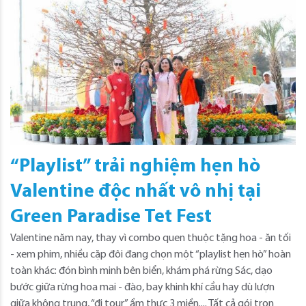
“Playlist” trải nghiệm hẹn hò
Valentine độc nhất vô nhị tại
Green Paradise Tet Fest
Valentine năm nay, thay vì combo quen thuộc tặng hoa - ăn tối
- xem phim, nhiều cặp đôi đang chọn một “playlist hẹn hò” hoàn
toàn khác: đón bình minh bên biển, khám phá rừng Sác, dạo
bước giữa rừng hoa mai - đào, bay khinh khí cầu hay dù lượn
giữa không trung, “đi tour” ẩm thực 3 miền.... Tất cả gói trọn