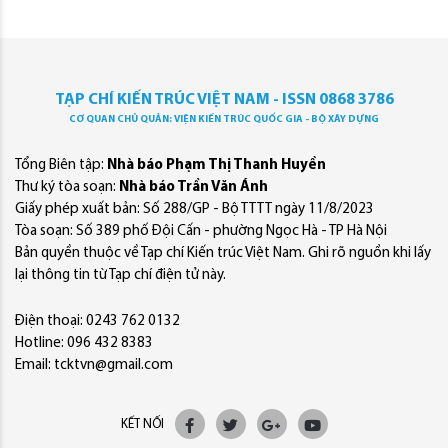
TẠP CHÍ KIẾN TRÚC VIỆT NAM - ISSN 0868 3786
CƠ QUAN CHỦ QUẢN: VIỆN KIẾN TRÚC QUỐC GIA - BỘ XÂY DỰNG
Tổng Biên tập:
Nhà báo Phạm Thị Thanh Huyền
Thư ký tòa soạn:
Nhà báo Trần Văn Ánh
Giấy phép xuất bản: Số 288/GP - Bộ TTTT ngày 11/8/2023
Tòa soạn: Số 389 phố Đội Cấn - phường Ngọc Hà - TP Hà Nội
Bản quyền thuộc về Tạp chí Kiến trúc Việt Nam. Ghi rõ nguồn khi lấy
lại thông tin từ Tạp chí điện tử này.
Điện thoại: 0243 762 0132
Hotline: 096 432 8383
Email: tcktvn@gmail.com
KẾT NỐI