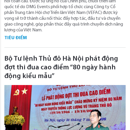
nối toàn cầu. Được sự ủng hộ của Chính phủ, chuỗi triển lãm
quốc tế do DMG Events phối hợp tổ chức cùng Công ty Cổ
phần Trung tâm Hội chợ Triển lãm Việt Nam (VEFAC) được kỳ
vọng sẽ trở thành cầu nối thúc đẩy hợp tác, đầu tư và chuyển
giao công nghệ, góp phần thúc đẩy quá trình chuyển dịch năng
lượng của Việt Nam.
TIÊU ĐIỂM
Bộ Tư lệnh Thủ đô Hà Nội phát động
đợt thi đua cao điểm “80 ngày hành
động kiểu mẫu”