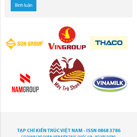
Bình luận
TẠP CHÍ KIẾN TRÚC VIỆT NAM - ISSN 0868 3786
CƠ QUAN CHỦ QUẢN: VIỆN KIẾN TRÚC QUỐC GIA - BỘ XÂY DỰNG