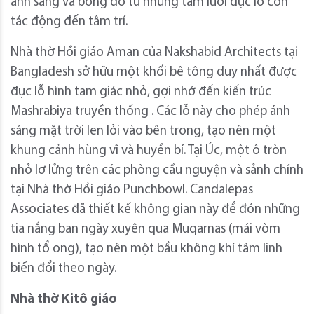
ánh sáng và bóng đổ từ những tấm lưới đục lỗ còn
tác động đến tâm trí.
Nhà thờ Hồi giáo Aman của Nakshabid Architects tại
Bangladesh sở hữu một khối bê tông duy nhất được
đục lỗ hình tam giác nhỏ, gợi nhớ đến kiến ​​trúc
Mashrabiya truyền thống . Các lỗ này cho phép ánh
sáng mặt trời len lỏi vào bên trong, tạo nên một
khung cảnh hùng vĩ và huyền bí. Tại Úc, một ô tròn
nhỏ lơ lửng trên các phòng cầu nguyện và sảnh chính
tại Nhà thờ Hồi giáo Punchbowl. Candalepas
Associates đã thiết kế không gian này để đón những
tia nắng ban ngày xuyên qua Muqarnas (mái vòm
hình tổ ong), tạo nên một bầu không khí tâm linh
biến đổi theo ngày.
Nhà thờ Kitô giáo