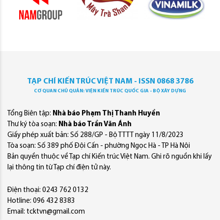
TẠP CHÍ KIẾN TRÚC VIỆT NAM - ISSN 0868 3786
CƠ QUAN CHỦ QUẢN: VIỆN KIẾN TRÚC QUỐC GIA - BỘ XÂY DỰNG
Tổng Biên tập:
Nhà báo Phạm Thị Thanh Huyền
Thư ký tòa soạn:
Nhà báo Trần Văn Ánh
Giấy phép xuất bản: Số 288/GP - Bộ TTTT ngày 11/8/2023
Tòa soạn: Số 389 phố Đội Cấn - phường Ngọc Hà - TP Hà Nội
Bản quyền thuộc về Tạp chí Kiến trúc Việt Nam. Ghi rõ nguồn khi lấy
lại thông tin từ Tạp chí điện tử này.
Điện thoại: 0243 762 0132
Hotline: 096 432 8383
Email: tcktvn@gmail.com