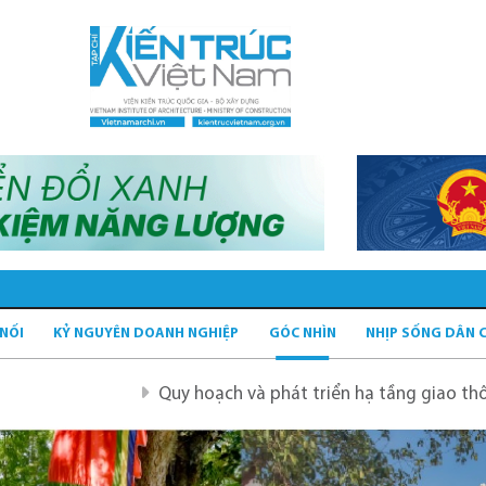
 NỐI
KỶ NGUYÊN DOANH NGHIỆP
GÓC NHÌN
NHỊP SỐNG DÂN 
Quy hoạch và phát triển hạ tầng giao thông tĩnh xanh