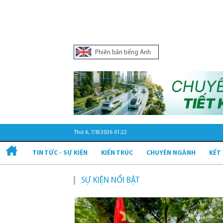
Phiên bản tiếng Anh
Thứ 6, 7/8/2026 01:22
TIN TỨC - SỰ KIỆN
KIẾN TRÚC
CHUYÊN NGÀNH
KẾT
SỰ KIỆN NỔI BẬT