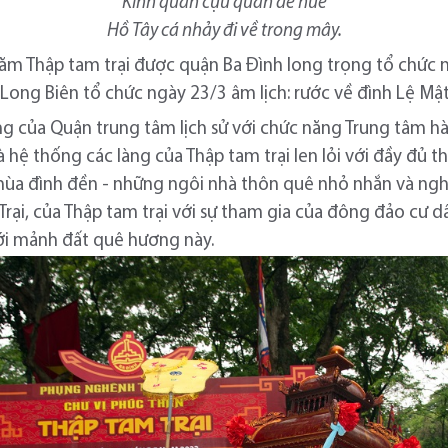
Kinh quán cựu quán đề huề
Hồ Tây cá nhảy đi về trong mây.
ăm Thập tam trại được quận Ba Đình long trọng tổ chức n
 Long Biên tổ chức ngày 23/3 âm lịch: rước về đình Lệ Mật
 của Quận trung tâm lịch sử với chức năng Trung tâm hành
à hệ thống các làng của Thập tam trại len lỏi với đầy đủ th
hùa đình đền - những ngôi nhà thôn quê nhỏ nhắn và n
 Trại, của Thập tam trại với sự tham gia của đông đảo cư d
với mảnh đất quê hương này.