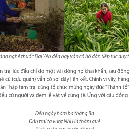
àng nghề thuốc Đại Yên đến nay vẫn có hộ dân tiếp tục duy t
am trại lúc đầu chỉ do một vài dòng họ khai khẩn, sau đông
uê cũ (cựu quán) vẫn có sợi dây liên kết. Chính vì vậy, h
i dân Thập tam trại cũng tổ chức mừng ngày đức “Thánh tổ
ại đều cử người và đem lễ vật về cúng tế. Ứng với câu đồ
Đến ngày hăm ba tháng Ba
Dân trại ta vượt Nhị Hà thăm quê