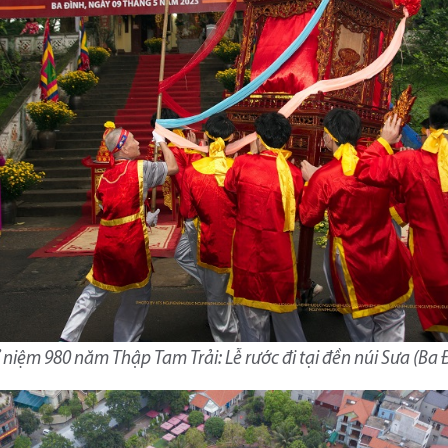
ỉ niệm 980 năm Thập Tam Trải: Lễ rước đi tại đền núi Sưa (Ba 